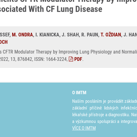
sociated With CF Lung Disease
USSEF,
M. ONDRA
, I. KIANICKA, J. SHAH, R. PAUN,
T. OŽDIAN
, J. HA
IOCH
 CFTR Modulator Therapy by Improving Lung Physiology and Normaliz
2022, 13, 876842, ISSN: 1664-3224,
PDF
.
O IMTM
Naším posláním je provádět základ
základní příčině lidských infekčn
lékařské přístroje a diagnostiku. Na
a výzkumnou spolupráci a integrov
VÍCE O IMTM