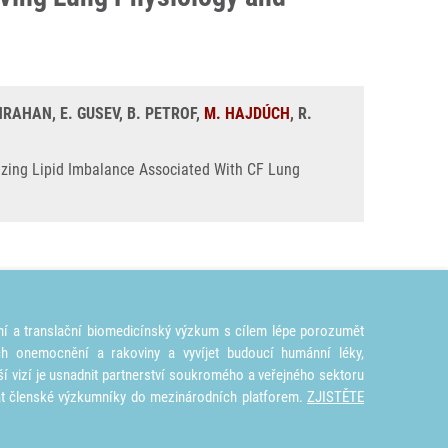
NRAHAN, E. GUSEV, B. PETROF,
M. HAJDÚCH
, R.
ing Lipid Imbalance Associated With CF Lung
ní a translační biomedicínský výzkum s cílem lépe porozumět
ích onemocnění a rakoviny a vyvíjet budoucí humánní léky,
ší vizí je usnadnit partnerství soukromého a veřejného sektoru
at členské výzkumníky do mezinárodních platforem.
ZJISTĚTE