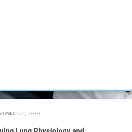
ÝZKUM RAKOVINY
INTRANET
PŘIHLÁSIT SE
CZECH
Výzkum
Kariéra
Kontakt
E-shop
ed With CF Lung Disease
ving Lung Physiology and