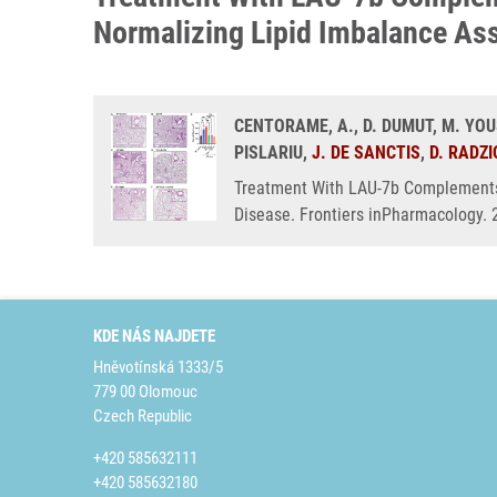
Normalizing Lipid Imbalance As
CENTORAME, A., D. DUMUT, M. YO
PISLARIU,
J. DE SANCTIS
,
D. RADZ
Treatment With LAU-7b Complements
Disease. Frontiers inPharmacology. 
KDE NÁS NAJDETE
Hněvotínská 1333/5
779 00 Olomouc
Czech Republic
+420 585632111
+420 585632180