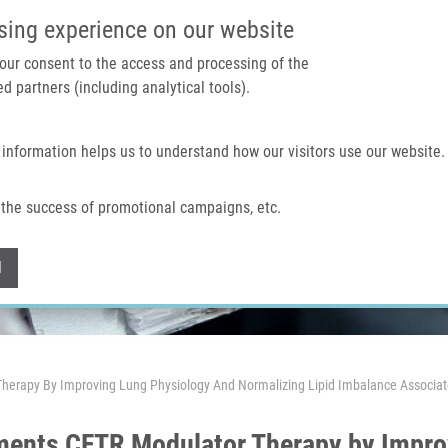
IMTM PORTÁL
PODPOŘTE V
sing experience on our website
 your consent to the access and processing of the
d partners (including analytical tools).
Domů
O nás
Technologie a služby
 information helps us to understand how our visitors use our website.
the success of promotional campaigns, etc.
Withdraw consent
l
erapy By Improving Lung Physiology And Normalizing Lipid Imbalance Associat
ents CFTR Modulator Therapy by Impro