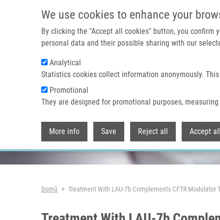
Přejít k hlavnímu obsahu
We use cookies to enhance your brow
By clicking the "Accept all cookies" button, you confirm
personal data and their possible sharing with our selecte
Analytical
Header image
Statistics cookies collect information anonymously. This
Promotional
They are designed for promotional purposes, measuring 
More info
Save
Reject all
Accept al
Drobečková navigace
Domů
Treatment With LAU-7b Complements CFTR Modulator Th
Treatment With LAU-7b Complem