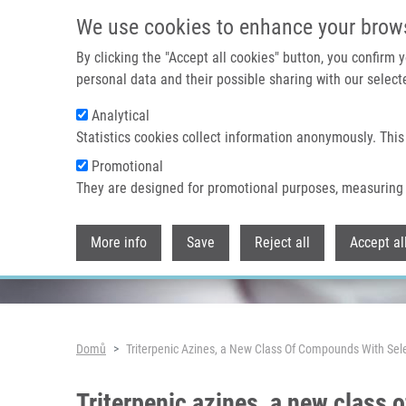
Přejít k hlavnímu obsahu
We use cookies to enhance your brow
By clicking the "Accept all cookies" button, you confirm
personal data and their possible sharing with our selecte
Analytical
Header image
Statistics cookies collect information anonymously. This
Promotional
They are designed for promotional purposes, measuring 
More info
Save
Reject all
Accept al
Drobečková navigace
Domů
Triterpenic Azines, a New Class Of Compounds With Sel
Triterpenic azines, a new class