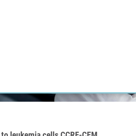
ÝZKUM RAKOVINY
INTRANET
PŘIHLÁSIT SE
CZECH
Výzkum
Kariéra
Kontakt
E-shop
ty to leukemia cells CCRF-CEM