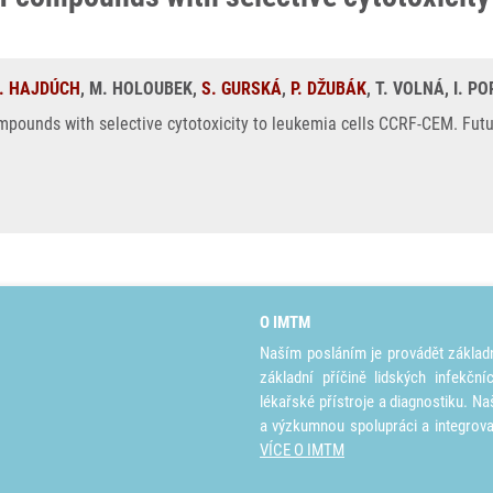
. HAJDÚCH
, M. HOLOUBEK,
S. GURSKÁ
,
P. DŽUBÁK
, T. VOLNÁ, I. P
ompounds with selective cytotoxicity to leukemia cells CCRF-CEM. Futu
O IMTM
Naším posláním je provádět základ
základní příčině lidských infekčn
lékařské přístroje a diagnostiku. Na
a výzkumnou spolupráci a integrov
VÍCE O IMTM