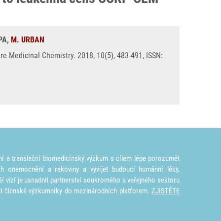
OPA,
M. URBAN
re Medicinal Chemistry. 2018, 10(5), 483-491, ISSN:
ní a translační biomedicínský výzkum s cílem lépe porozumět
ích onemocnění a rakoviny a vyvíjet budoucí humánní léky,
ší vizí je usnadnit partnerství soukromého a veřejného sektoru
at členské výzkumníky do mezinárodních platforem.
ZJISTĚTE