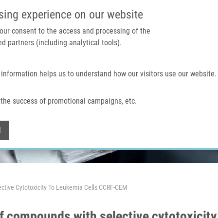
IMTM PORTÁL
PODPOŘTE V
sing experience on our website
 your consent to the access and processing of the
d partners (including analytical tools).
Domů
O nás
Technologie a služby
 information helps us to understand how our visitors use our website.
the success of promotional campaigns, etc.
Withdraw consent
l
ective Cytotoxicity To Leukemia Cells CCRF-CEM
 of compounds with selective cytotoxici