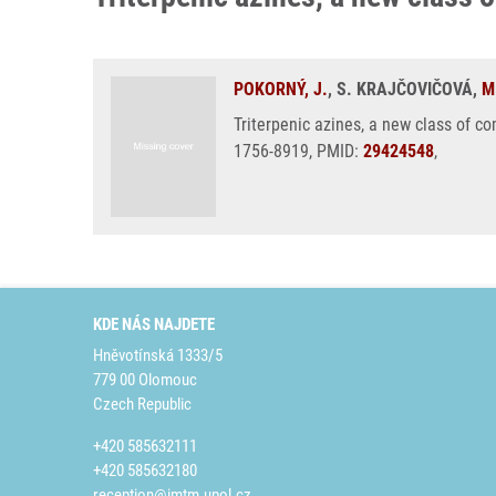
POKORNÝ, J.
, S. KRAJČOVIČOVÁ,
M
Triterpenic azines, a new class of c
1756-8919, PMID:
29424548
,
KDE NÁS NAJDETE
Hněvotínská 1333/5
779 00 Olomouc
Czech Republic
+420 585632111
+420 585632180
reception@imtm.upol.cz