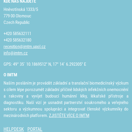
KDE NÁS NAJDETE
Hněvotínská 1333/5
779 00 Olomouc
Czech Republic
+420 585632111
+420 585632180
reception@imtm.upol.cz
info@imtm.cz
GPS: 49° 35´ 10.1869512" N, 17° 14´ 6.292305" E
O IMTM
Naším posláním je provádět základní a translační biomedicínský výzkum
s cílem lépe porozumět základní příčině lidských infekčních onemocnění
a rakoviny a vyvíjet budoucí humánní léky, lékařské přístroje a
diagnostiku. Naší vizí je usnadnit partnerství soukromého a veřejného
sektoru a výzkumnou spolupráci a integrovat členské výzkumníky do
mezinárodních platforem.
ZJISTĚTE VÍCE O IMTM
HELPDESK
PORTAL