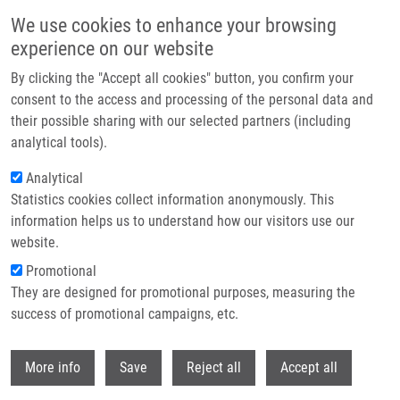
Přejít k hlavnímu obsahu
We use cookies to enhance your browsing
experience on our website
Header image
By clicking the "Accept all cookies" button, you confirm your
consent to the access and processing of the personal data and
their possible sharing with our selected partners (including
analytical tools).
Analytical
Statistics cookies collect information anonymously. This
information helps us to understand how our visitors use our
website.
Drobečková navigace
Promotional
Domů
They are designed for promotional purposes, measuring the
Two New CHEK2 Germ-line Variants Detected In Breast Cancer/sarcoma
Families Negative For BRCA1, BRCA2, And TP53 Gene Mutations
success of promotional campaigns, etc.
Withdr
Two new CHEK2 germ-line variants
More info
Save
Reject all
Accept all
detected in breast cancer/sarcoma