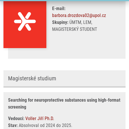
E-mail:
barbora.drozdova02@upol.cz
Skupiny:
ÚMTM, LEM,
MAGISTERSKÝ STUDENT
Magisterské studium
Searching for neuroprotective substances using high-format
screening
Vedoucí:
Voller Jiří Ph.D.
Stav:
Absolvoval od 2024 do 2025.