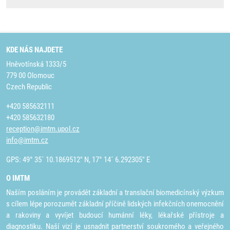
KDE NÁS NAJDETE
Hněvotínská 1333/5
779 00 Olomouc
Czech Republic
+420 585632111
+420 585632180
reception@imtm.upol.cz
info@imtm.cz
GPS: 49° 35´ 10.1869512" N, 17° 14´ 6.292305" E
O IMTM
Naším posláním je provádět základní a translační biomedicínský výzkum
s cílem lépe porozumět základní příčině lidských infekčních onemocnění
a rakoviny a vyvíjet budoucí humánní léky, lékařské přístroje a
diagnostiku. Naší vizí je usnadnit partnerství soukromého a veřejného