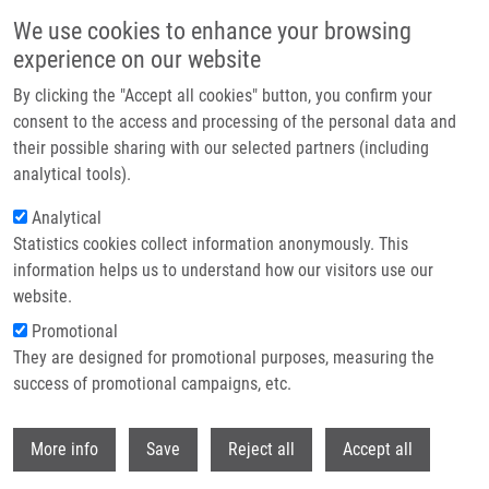
Přejít k hlavnímu obsahu
We use cookies to enhance your browsing
experience on our website
Header image
By clicking the "Accept all cookies" button, you confirm your
consent to the access and processing of the personal data and
their possible sharing with our selected partners (including
analytical tools).
Analytical
Statistics cookies collect information anonymously. This
information helps us to understand how our visitors use our
website.
Drobečková navigace
Promotional
Domů
Drozdová Barbora
They are designed for promotional purposes, measuring the
success of promotional campaigns, etc.
Drozdová Barbora
Withdr
More info
Save
Reject all
Accept all