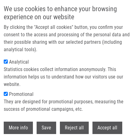
Přejít k hlavnímu obsahu
We use cookies to enhance your browsing
experience on our website
Header image
By clicking the "Accept all cookies" button, you confirm your
consent to the access and processing of the personal data and
their possible sharing with our selected partners (including
analytical tools).
Analytical
Statistics cookies collect information anonymously. This
information helps us to understand how our visitors use our
website.
Drobečková navigace
Promotional
Domů
Kleveta David
They are designed for promotional purposes, measuring the
success of promotional campaigns, etc.
Kleveta David
Withdr
More info
Save
Reject all
Accept all