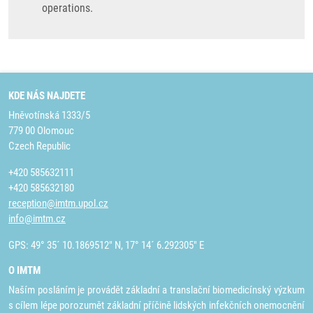
operations.
KDE NÁS NAJDETE
Hněvotínská 1333/5
779 00 Olomouc
Czech Republic
+420 585632111
+420 585632180
reception@imtm.upol.cz
info@imtm.cz
GPS: 49° 35´ 10.1869512" N, 17° 14´ 6.292305" E
O IMTM
Naším posláním je provádět základní a translační biomedicínský výzkum
s cílem lépe porozumět základní příčině lidských infekčních onemocnění