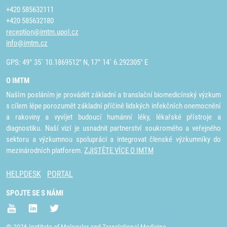
+420 585632111
+420 585632180
reception@imtm.upol.cz
info@imtm.cz
GPS: 49° 35´ 10.1869512" N, 17° 14´ 6.292305" E
O IMTM
Naším posláním je provádět základní a translační biomedicínský výzkum
s cílem lépe porozumět základní příčině lidských infekčních onemocnění
a rakoviny a vyvíjet budoucí humánní léky, lékařské přístroje a
diagnostiku. Naší vizí je usnadnit partnerství soukromého a veřejného
sektoru a výzkumnou spolupráci a integrovat členské výzkumníky do
mezinárodních platforem.
ZJISTĚTE VÍCE O IMTM
HELPDESK
PORTAL
SPOJTE SE S NÁMI