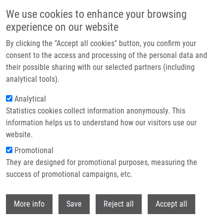
Přejít k hlavnímu obsahu
We use cookies to enhance your browsing
experience on our website
Header image
By clicking the "Accept all cookies" button, you confirm your
consent to the access and processing of the personal data and
their possible sharing with our selected partners (including
analytical tools).
Analytical
Statistics cookies collect information anonymously. This
information helps us to understand how our visitors use our
website.
Drobečková navigace
Promotional
Domů
Martínek Jan
They are designed for promotional purposes, measuring the
success of promotional campaigns, etc.
Martínek Jan
Withdr
More info
Save
Reject all
Accept all