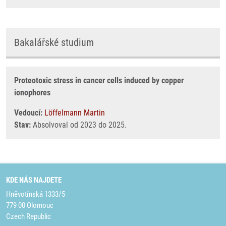
Bakalářské studium
Proteotoxic stress in cancer cells induced by copper
ionophores
Vedoucí:
Löffelmann Martin
Stav:
Absolvoval od 2023 do 2025.
KDE NÁS NAJDETE
Hněvotínská 1333/5
779 00 Olomouc
Czech Republic