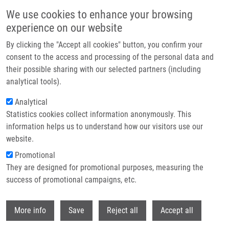
Přejít k hlavnímu obsahu
We use cookies to enhance your browsing
experience on our website
Header image
By clicking the "Accept all cookies" button, you confirm your
consent to the access and processing of the personal data and
their possible sharing with our selected partners (including
analytical tools).
Analytical
Statistics cookies collect information anonymously. This
information helps us to understand how our visitors use our
website.
Drobečková navigace
Promotional
Domů
Kočvarová Markéta
They are designed for promotional purposes, measuring the
success of promotional campaigns, etc.
Kočvarová Markéta
Withdr
More info
Save
Reject all
Accept all