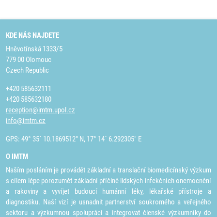
KDE NÁS NAJDETE
Hněvotínská 1333/5
779 00 Olomouc
Czech Republic
+420 585632111
+420 585632180
reception@imtm.upol.cz
info@imtm.cz
GPS: 49° 35´ 10.1869512" N, 17° 14´ 6.292305" E
O IMTM
Naším posláním je provádět základní a translační biomedicínský výzkum
s cílem lépe porozumět základní příčině lidských infekčních onemocnění
a rakoviny a vyvíjet budoucí humánní léky, lékařské přístroje a
diagnostiku. Naší vizí je usnadnit partnerství soukromého a veřejného
sektoru a výzkumnou spolupráci a integrovat členské výzkumníky do