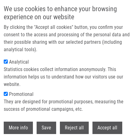
Přejít k hlavnímu obsahu
We use cookies to enhance your browsing
experience on our website
Header image
By clicking the "Accept all cookies" button, you confirm your
consent to the access and processing of the personal data and
their possible sharing with our selected partners (including
analytical tools).
Analytical
Statistics cookies collect information anonymously. This
information helps us to understand how our visitors use our
website.
Drobečková navigace
Promotional
Domů
Jurčeka Ondřej
They are designed for promotional purposes, measuring the
success of promotional campaigns, etc.
Jurčeka Ondřej
Withdr
More info
Save
Reject all
Accept all