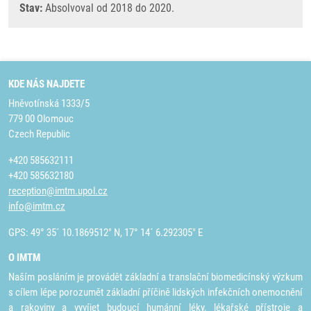
Stav:
Absolvoval od 2018 do 2020.
KDE NÁS NAJDETE
Hněvotínská 1333/5
779 00 Olomouc
Czech Republic
+420 585632111
+420 585632180
reception@imtm.upol.cz
info@imtm.cz
GPS: 49° 35´ 10.1869512" N, 17° 14´ 6.292305" E
O IMTM
Naším posláním je provádět základní a translační biomedicínský výzkum
s cílem lépe porozumět základní příčině lidských infekčních onemocnění
a rakoviny a vyvíjet budoucí humánní léky, lékařské přístroje a