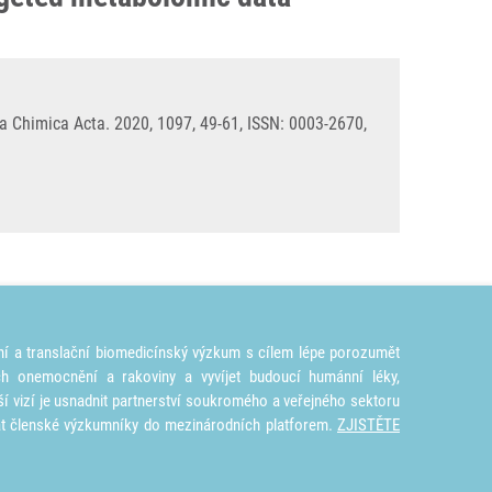
a Chimica Acta. 2020, 1097, 49-61, ISSN: 0003-2670,
ní a translační biomedicínský výzkum s cílem lépe porozumět
ích onemocnění a rakoviny a vyvíjet budoucí humánní léky,
ší vizí je usnadnit partnerství soukromého a veřejného sektoru
at členské výzkumníky do mezinárodních platforem.
ZJISTĚTE