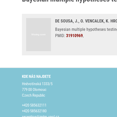
DE SOUSA, J., O. VENCALEK, K. HR
Bayesian multiple hypotheses testin
PMID:
31910969
,
KDE NÁS NAJDETE
Hněvotínská 1333/5
779 00 Olomouc
Czech Republic
+420 585632111
+420 585632180
reception@imtm.upol.cz