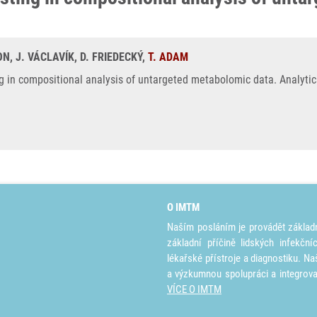
ON, J. VÁCLAVÍK, D. FRIEDECKÝ,
T. ADAM
g in compositional analysis of untargeted metabolomic data. Analytic
O IMTM
Naším posláním je provádět základ
základní příčině lidských infekčn
lékařské přístroje a diagnostiku. Na
a výzkumnou spolupráci a integrov
VÍCE O IMTM