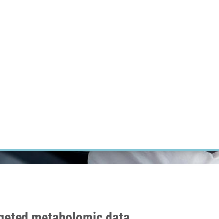
ÝZKUM RAKOVINY
INTRANET
PŘIHLÁSIT SE
CZECH
Výzkum
Kariéra
Kontakt
E-shop
rgeted metabolomic data