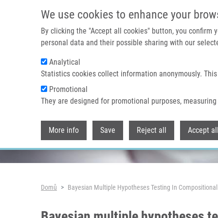
Přejít k hlavnímu obsahu
We use cookies to enhance your brow
By clicking the "Accept all cookies" button, you confirm
personal data and their possible sharing with our selecte
Analytical
Header image
Statistics cookies collect information anonymously. This
Promotional
They are designed for promotional purposes, measuring 
More info
Save
Reject all
Accept al
Drobečková navigace
Domů
Bayesian Multiple Hypotheses Testing In Compositional
Bayesian multiple hypotheses te