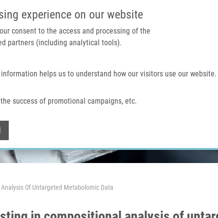
IMTM PORTÁL
PODPOŘTE V
sing experience on our website
 your consent to the access and processing of the
d partners (including analytical tools).
Domů
O nás
Technologie a služby
 information helps us to understand how our visitors use our website.
the success of promotional campaigns, etc.
Withdraw consent
l
 Analysis Of Untargeted Metabolomic Data
sting in compositional analysis of unta