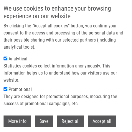
Přejít k hlavnímu obsahu
We use cookies to enhance your browsing
experience on our website
Header image
By clicking the "Accept all cookies" button, you confirm your
consent to the access and processing of the personal data and
their possible sharing with our selected partners (including
analytical tools).
Analytical
Statistics cookies collect information anonymously. This
information helps us to understand how our visitors use our
website.
Drobečková navigace
Promotional
Domů
They are designed for promotional purposes, measuring the
Combined Targeted And Untargeted Profiling Of HeLa Cells Deficient In
Purine De Novo Synthesis
success of promotional campaigns, etc.
Withdr
Combined Targeted and Untargeted
More info
Save
Reject all
Accept all
Profiling of HeLa Cells Deficient in