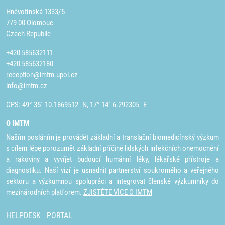
Hněvotínská 1333/5
779 00 Olomouc
Czech Republic
+420 585632111
+420 585632180
reception@imtm.upol.cz
info@imtm.cz
GPS: 49° 35´ 10.1869512" N, 17° 14´ 6.292305" E
O IMTM
Naším posláním je provádět základní a translační biomedicínský výzkum
s cílem lépe porozumět základní příčině lidských infekčních onemocnění
a rakoviny a vyvíjet budoucí humánní léky, lékařské přístroje a
diagnostiku. Naší vizí je usnadnit partnerství soukromého a veřejného
sektoru a výzkumnou spolupráci a integrovat členské výzkumníky do
mezinárodních platforem.
ZJISTĚTE VÍCE O IMTM
HELPDESK
PORTAL