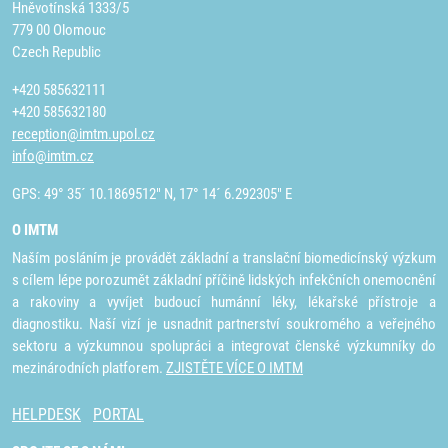
Hněvotínská 1333/5
779 00 Olomouc
Czech Republic
+420 585632111
+420 585632180
reception@imtm.upol.cz
info@imtm.cz
GPS: 49° 35´ 10.1869512" N, 17° 14´ 6.292305" E
O IMTM
Naším posláním je provádět základní a translační biomedicínský výzkum
s cílem lépe porozumět základní příčině lidských infekčních onemocnění
a rakoviny a vyvíjet budoucí humánní léky, lékařské přístroje a
diagnostiku. Naší vizí je usnadnit partnerství soukromého a veřejného
sektoru a výzkumnou spolupráci a integrovat členské výzkumníky do
mezinárodních platforem.
ZJISTĚTE VÍCE O IMTM
HELPDESK
PORTAL