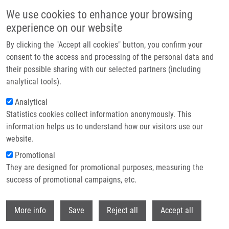
Přejít k hlavnímu obsahu
We use cookies to enhance your browsing
experience on our website
Header image
By clicking the "Accept all cookies" button, you confirm your
consent to the access and processing of the personal data and
their possible sharing with our selected partners (including
analytical tools).
Analytical
Statistics cookies collect information anonymously. This
information helps us to understand how our visitors use our
website.
Drobečková navigace
Promotional
Domů
They are designed for promotional purposes, measuring the
Fluorescent Random Amplified Microsatellites (F-RAMS) Analysis Of
Mushrooms As a Forensic Investigative Tool
success of promotional campaigns, etc.
Withdr
Fluorescent Random Amplified
More info
Save
Reject all
Accept all
Microsatellites (F-RAMS) analysis of