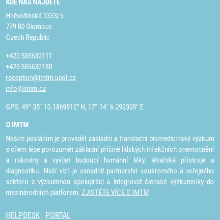
KDE NÁS NAJDETE
Hněvotínská 1333/5
779 00 Olomouc
Czech Republic
+420 585632111
+420 585632180
reception@imtm.upol.cz
info@imtm.cz
GPS: 49° 35´ 10.1869512" N, 17° 14´ 6.292305" E
O IMTM
Naším posláním je provádět základní a translační biomedicínský výzkum
s cílem lépe porozumět základní příčině lidských infekčních onemocnění
a rakoviny a vyvíjet budoucí humánní léky, lékařské přístroje a
diagnostiku. Naší vizí je usnadnit partnerství soukromého a veřejného
sektoru a výzkumnou spolupráci a integrovat členské výzkumníky do
mezinárodních platforem.
ZJISTĚTE VÍCE O IMTM
HELPDESK
PORTAL