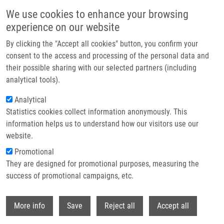
Přejít k hlavnímu obsahu
We use cookies to enhance your browsing
experience on our website
Header image
By clicking the "Accept all cookies" button, you confirm your
consent to the access and processing of the personal data and
their possible sharing with our selected partners (including
analytical tools).
Analytical
Statistics cookies collect information anonymously. This
information helps us to understand how our visitors use our
website.
Drobečková navigace
Promotional
Domů
They are designed for promotional purposes, measuring the
Metabolomic, Lipidomic And Proteomic Characterisation Of
Lipopolysaccharide-induced Inflammation Mouse Model
success of promotional campaigns, etc.
Withdr
Metabolomic, lipidomic and
More info
Save
Reject all
Accept all
proteomic characterisation of