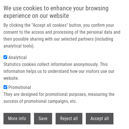
Přejít k hlavnímu obsahu
We use cookies to enhance your browsing
experience on our website
Header image
By clicking the "Accept all cookies" button, you confirm your
consent to the access and processing of the personal data and
their possible sharing with our selected partners (including
analytical tools).
Analytical
Statistics cookies collect information anonymously. This
information helps us to understand how our visitors use our
website.
Drobečková navigace
Promotional
Domů
They are designed for promotional purposes, measuring the
Metabolomic, Lipidomic And Proteomic Characterisation Of
Lipopolysaccharide-induced Inflammation Mouse Model
success of promotional campaigns, etc.
Withdr
Metabolomic, lipidomic and
More info
Save
Reject all
Accept all
proteomic characterisation of