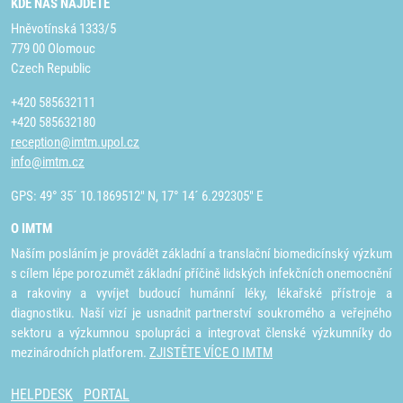
KDE NÁS NAJDETE
Hněvotínská 1333/5
779 00 Olomouc
Czech Republic
+420 585632111
+420 585632180
reception@imtm.upol.cz
info@imtm.cz
GPS: 49° 35´ 10.1869512" N, 17° 14´ 6.292305" E
O IMTM
Naším posláním je provádět základní a translační biomedicínský výzkum
s cílem lépe porozumět základní příčině lidských infekčních onemocnění
a rakoviny a vyvíjet budoucí humánní léky, lékařské přístroje a
diagnostiku. Naší vizí je usnadnit partnerství soukromého a veřejného
sektoru a výzkumnou spolupráci a integrovat členské výzkumníky do
mezinárodních platforem.
ZJISTĚTE VÍCE O IMTM
HELPDESK
PORTAL