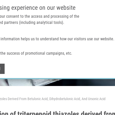
IMTM PORTÁL
PODPOŘTE V
sing experience on our website
 your consent to the access and processing of the
d partners (including analytical tools).
Domů
O nás
Technologie a služby
 information helps us to understand how our visitors use our website.
the success of promotional campaigns, etc.
Withdraw consent
l
azoles Derived From Betulonic Acid, Dihydrobetulonic Acid, And Ursonic Acid
on of triterpenoid thiazoles derived fro