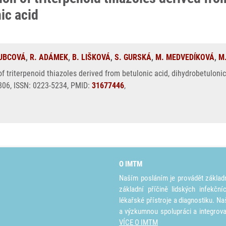
ic acid
KUBCOVÁ
,
R. ADÁMEK
,
B. LIŠKOVÁ
,
S. GURSKÁ
,
M. MEDVEDÍKOVÁ
,
M
of triterpenoid thiazoles derived from betulonic acid, dihydrobetuloni
806, ISSN: 0223-5234, PMID:
31677446
,
O IMTM
Naším posláním je provádět základ
základní příčině lidských infekčn
lékařské přístroje a diagnostiku. Na
a výzkumnou spolupráci a integrov
VÍCE O IMTM