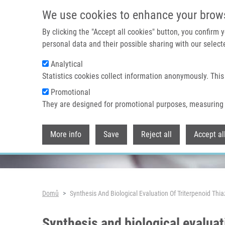
Přejít k hlavnímu obsahu
We use cookies to enhance your brow
By clicking the "Accept all cookies" button, you confirm
personal data and their possible sharing with our selecte
Analytical
Header image
Statistics cookies collect information anonymously. This
Promotional
They are designed for promotional purposes, measuring 
More info
Save
Reject all
Accept al
Drobečková navigace
Domů
Synthesis And Biological Evaluation Of Triterpenoid Thi
Synthesis and biological evaluati