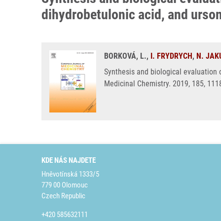
dihydrobetulonic acid, and urson
BORKOVÁ, L.,
I. FRYDRYCH
,
N. JA
Synthesis and biological evaluation 
Medicinal Chemistry. 2019, 185, 111
KDE NÁS NAJDETE
Hněvotínská 1333/5
779 00 Olomouc
Czech Republic
+420 585632111