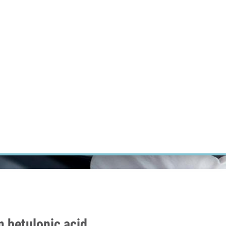
ÝZKUM RAKOVINY
INTRANET
PŘIHLÁSIT SE
CZECH
Výzkum
Kariéra
Kontakt
E-shop
m betulonic acid,