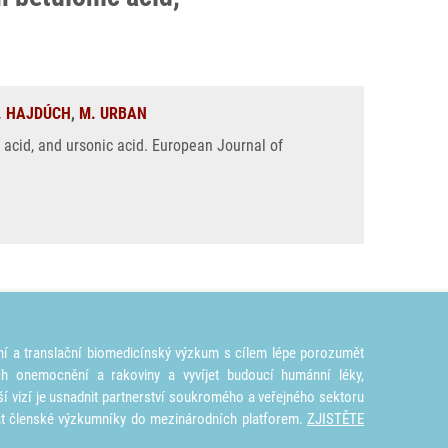
. HAJDÚCH
,
M. URBAN
c acid, and ursonic acid. European Journal of
ní a translační biomedicínský výzkum s cílem lépe porozumět
ích onemocnění a rakoviny a vyvíjet budoucí humánní léky,
ší vizí je usnadnit partnerství soukromého a veřejného sektoru
at členské výzkumníky do mezinárodních platforem.
ZJISTĚTE