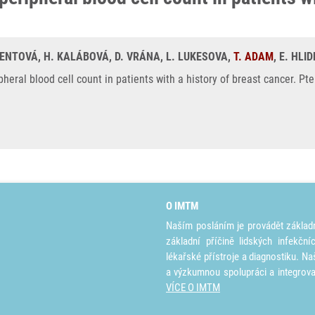
DENTOVÁ, H. KALÁBOVÁ, D. VRÁNA, L. LUKESOVA,
T. ADAM
, E. HL
ral blood cell count in patients with a history of breast cancer. Pte
O IMTM
Naším posláním je provádět základ
základní příčině lidských infekčn
lékařské přístroje a diagnostiku. Na
a výzkumnou spolupráci a integrov
VÍCE O IMTM