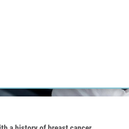
ÝZKUM RAKOVINY
INTRANET
PŘIHLÁSIT SE
CZECH
Výzkum
Kariéra
Kontakt
E-shop
th a history of breast cancer