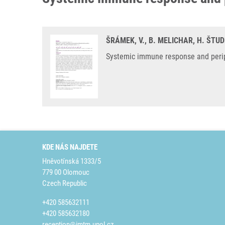
ŠRÁMEK, V., B. MELICHAR, H. ŠTU
Systemic immune response and periphe
KDE NÁS NAJDETE
Hněvotínská 1333/5
779 00 Olomouc
Czech Republic
+420 585632111
+420 585632180
reception@imtm.upol.cz