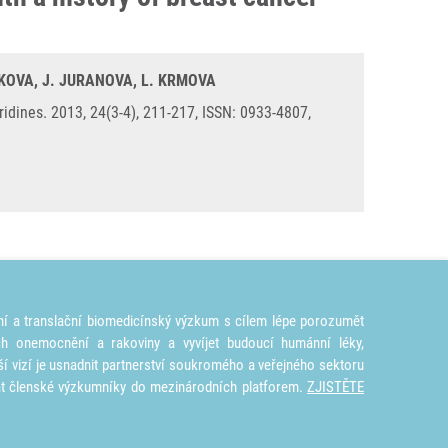
IDKOVA, J. JURANOVA, L. KRMOVA
ridines. 2013, 24(3-4), 211-217, ISSN: 0933-4807,
ní a translační biomedicínský výzkum s cílem lépe porozumět
ích onemocnění a rakoviny a vyvíjet budoucí humánní léky,
ší vizí je usnadnit partnerství soukromého a veřejného sektoru
at členské výzkumníky do mezinárodních platforem.
ZJISTĚTE