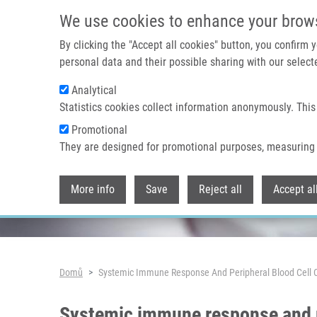
Přejít k hlavnímu obsahu
We use cookies to enhance your brow
By clicking the "Accept all cookies" button, you confirm
personal data and their possible sharing with our selecte
Analytical
Header image
Statistics cookies collect information anonymously. This
Promotional
They are designed for promotional purposes, measuring 
More info
Save
Reject all
Accept al
Drobečková navigace
Domů
Systemic Immune Response And Peripheral Blood Cell Co
Systemic immune response and per