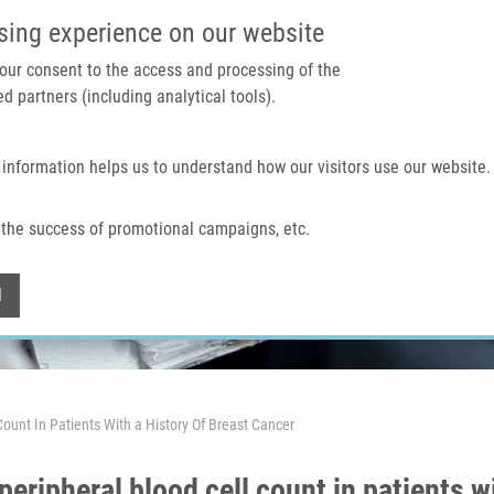
IMTM PORTÁL
PODPOŘTE V
sing experience on our website
 your consent to the access and processing of the
d partners (including analytical tools).
Domů
O nás
Technologie a služby
 information helps us to understand how our visitors use our website.
the success of promotional campaigns, etc.
Withdraw consent
l
unt In Patients With a History Of Breast Cancer
ipheral blood cell count in patients wi