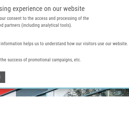
IMTM PORTÁL
PODPOŘTE V
sing experience on our website
 your consent to the access and processing of the
d partners (including analytical tools).
Domů
O nás
Technologie a služby
 information helps us to understand how our visitors use our website.
the success of promotional campaigns, etc.
Withdraw consent
l