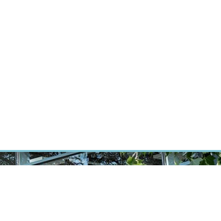
ÝZKUM RAKOVINY
INTRANET
PŘIHLÁSIT SE
CZECH
Výzkum
Kariéra
Kontakt
E-shop