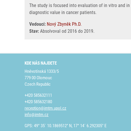
The study is focused into evaluation of in vitro and i
diagnostic value in cancer patients.
Vedoucí:
Nový Zbyněk Ph.D.
Stav:
Absolvoval od 2016 do 2019.
KDE NÁS NAJDETE
Hněvotínská 1333/5
779 00 Olomouc
Czech Republic
+420 585632111
+420 585632180
reception@imtm.upol.cz
info@imtm.cz
GPS: 49° 35´ 10.1869512" N, 17° 14´ 6.292305" E