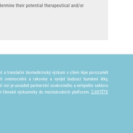
etermine their potential therapeutical and/or
ní a translační biomedicínský výzkum s cílem lépe porozumět
ích onemocnění a rakoviny a vyvíjet budoucí humánní léky,
ší vizí je usnadnit partnerství soukromého a veřejného sektoru
at členské výzkumníky do mezinárodních platforem.
ZJISTĚTE