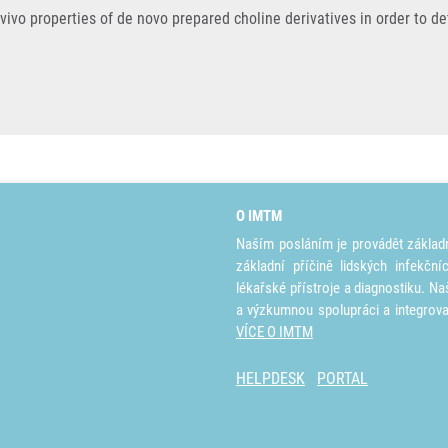
n vivo properties of de novo prepared choline derivatives in order to d
O IMTM
Naším posláním je provádět základ
základní příčině lidských infekčn
lékařské přístroje a diagnostiku. Na
a výzkumnou spolupráci a integrov
VÍCE O IMTM
HELPDESK
PORTAL