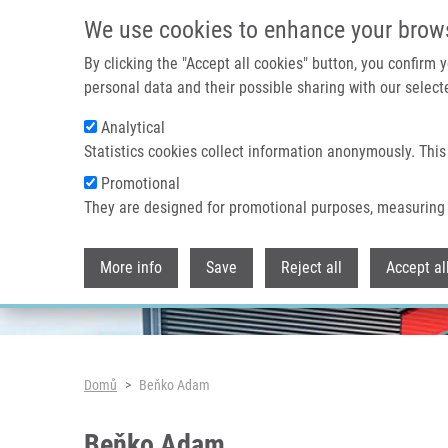
Přejít k hlavnímu obsahu
We use cookies to enhance your brow
By clicking the "Accept all cookies" button, you confirm
personal data and their possible sharing with our selecte
Analytical
Header image
Statistics cookies collect information anonymously. This
Promotional
They are designed for promotional purposes, measuring 
More info
Save
Reject all
Accept al
Drobečková navigace
Domů
Beňko Adam
Beňko Adam