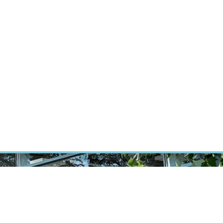
ÝZKUM RAKOVINY
INTRANET
PŘIHLÁSIT SE
CZECH
Výzkum
Kariéra
Kontakt
E-shop