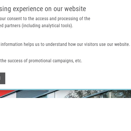
IMTM PORTÁL
PODPOŘTE V
sing experience on our website
 your consent to the access and processing of the
d partners (including analytical tools).
Domů
O nás
Technologie a služby
 information helps us to understand how our visitors use our website.
the success of promotional campaigns, etc.
Withdraw consent
l