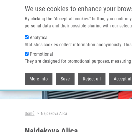
Přejít k hlavnímu obsahu
We use cookies to enhance your brow
By clicking the "Accept all cookies" button, you confirm
personal data and their possible sharing with our selecte
Analytical
Header image
Statistics cookies collect information anonymously. This
Promotional
They are designed for promotional purposes, measuring 
More info
Save
Reject all
Accept al
Drobečková navigace
Domů
Najdekova Alica
Najdekova Alica