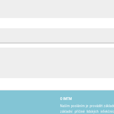
O IMTM
Naším posláním je provádět základ
základní příčině lidských infekčn