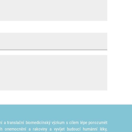
ní a translační biomedicínský výzkum s cílem lépe porozumět
ích onemocnění a rakoviny a vyvíjet budoucí humánní léky,