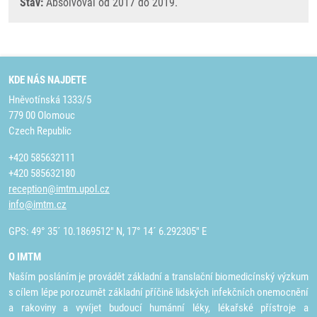
Stav:
Absolvoval od 2017 do 2019.
KDE NÁS NAJDETE
Hněvotínská 1333/5
779 00 Olomouc
Czech Republic
+420 585632111
+420 585632180
reception@imtm.upol.cz
info@imtm.cz
GPS: 49° 35´ 10.1869512" N, 17° 14´ 6.292305" E
O IMTM
Naším posláním je provádět základní a translační biomedicínský výzkum
s cílem lépe porozumět základní příčině lidských infekčních onemocnění
a rakoviny a vyvíjet budoucí humánní léky, lékařské přístroje a