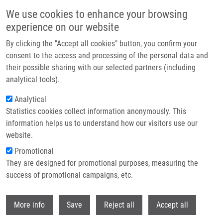
Přejít k hlavnímu obsahu
We use cookies to enhance your browsing
experience on our website
Header image
By clicking the "Accept all cookies" button, you confirm your
consent to the access and processing of the personal data and
their possible sharing with our selected partners (including
analytical tools).
Analytical
Statistics cookies collect information anonymously. This
information helps us to understand how our visitors use our
website.
Drobečková navigace
Promotional
Domů
Campsie Filip
They are designed for promotional purposes, measuring the
success of promotional campaigns, etc.
Campsie Filip
Withdr
More info
Save
Reject all
Accept all