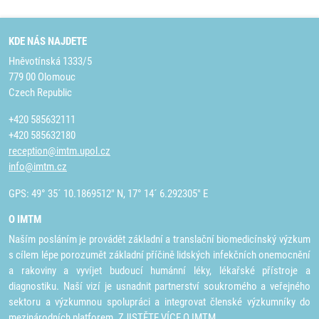
KDE NÁS NAJDETE
Hněvotínská 1333/5
779 00 Olomouc
Czech Republic
+420 585632111
+420 585632180
reception@imtm.upol.cz
info@imtm.cz
GPS: 49° 35´ 10.1869512" N, 17° 14´ 6.292305" E
O IMTM
Naším posláním je provádět základní a translační biomedicínský výzkum
s cílem lépe porozumět základní příčině lidských infekčních onemocnění
a rakoviny a vyvíjet budoucí humánní léky, lékařské přístroje a
diagnostiku. Naší vizí je usnadnit partnerství soukromého a veřejného
sektoru a výzkumnou spolupráci a integrovat členské výzkumníky do
mezinárodních platforem.
ZJISTĚTE VÍCE O IMTM