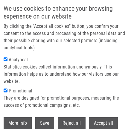
Přejít k hlavnímu obsahu
We use cookies to enhance your browsing
experience on our website
Header image
By clicking the "Accept all cookies" button, you confirm your
consent to the access and processing of the personal data and
their possible sharing with our selected partners (including
analytical tools).
Analytical
Statistics cookies collect information anonymously. This
information helps us to understand how our visitors use our
website.
Drobečková navigace
Promotional
Domů
They are designed for promotional purposes, measuring the
Urease-immobilized Magnetic Microparticles In Urine Sample
Preparation For Metabolomic Analysis By Gas Chromatography-mass
success of promotional campaigns, etc.
Spectrometry
Withdr
More info
Save
Reject all
Accept all
Urease-immobilized magnetic