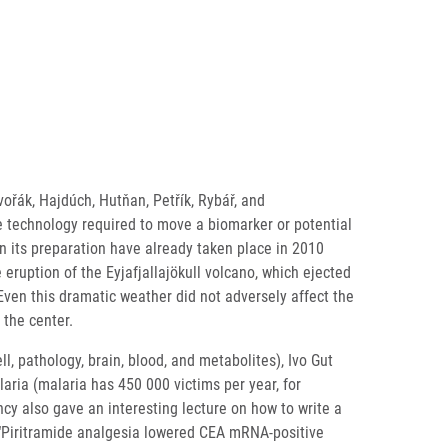
ořák, Hajdúch, Hutňan, Petřík, Rybář, and
ge technology required to move a biomarker or potential
 in its preparation have already taken place in 2010
 eruption of the Eyjafjallajökull volcano, which ejected
Even this dramatic weather did not adversely affect the
 the center.
, pathology, brain, blood, and metabolites), Ivo Gut
ria (malaria has 450 000 victims per year, for
cy also gave an interesting lecture on how to write a
r “Piritramide analgesia lowered CEA mRNA-positive