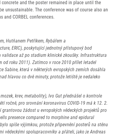
 concrete and the poster remained in place until the
o be unsustainable. The conference was of course also an
Plus and CORBEL conferences.
chem, Hutňanem Petříkem, Rybářem a
cture, ERIC), poskytující jednotný přístupový bod
validace až po stadium klinické zkoušky. Infrastruktura
m od roku 2011). Zatímco v roce 2010 přílet letadel
řice Sabine, která v některých evropských zemích dosáhla
nad hlavou co dvě minuty, protože letiště je nedaleko
mozek, krev, metabolity), Ivo Gut přednášel o kontrole
ětí ročně, pro srovnání koronavirus COVID-19 má k 12. 2.
ní grantovou žádost u evropských vědeckých projektů pro
 cells presence compared to morphine and epidural
bylo spíše výjimkou, protože připevnění posterů na stěnu
mi vědeckými spolupracovníky a přáteli, jako je Andreas