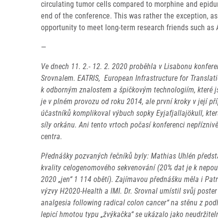
circulating tumor cells compared to morphine and epidur
end of the conference. This was rather the exception, a
opportunity to meet long-term research friends such as
—
Ve dnech 11. 2.- 12. 2. 2020 proběhla v Lisabonu konfer
Srovnalem. EATRIS, European Infrastructure for Translati
k odborným znalostem a špičkovým technologiím, které jso
je v plném provozu od roku 2014, ale první kroky v její p
účastníků komplikoval výbuch sopky Eyjafjallajökull, kte
síly orkánu. Ani tento vrtoch počasí konferenci nepřízniv
centra.
Přednášky pozvaných řečníků byly: Mathias Uhlén představi
kvality celogenomového sekvenování (20% dat je k nepouž
2020 „jen“ 1 114 obětí). Zajímavou přednášku měla i Pat
výzvy H2020-Health a IMI. Dr. Srovnal umístil svůj post
analgesia following radical colon cancer“ na stěnu z pod
lepicí hmotou typu „žvýkačka“ se ukázalo jako neudržitel