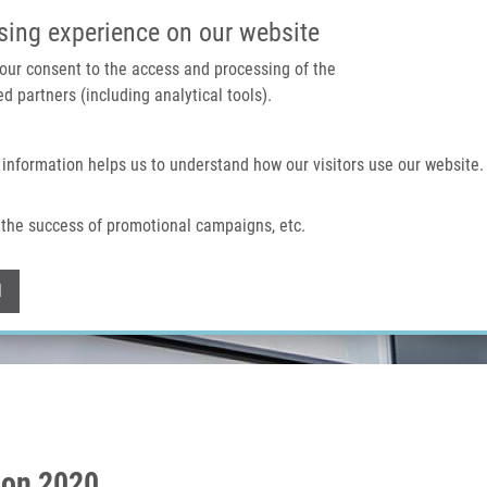
IMTM PORTAL
SUPPO
sing experience on our website
 your consent to the access and processing of the
d partners (including analytical tools).
Home
About us
Technologies & services
 information helps us to understand how our visitors use our website.
the success of promotional campaigns, etc.
Withdraw consent
l
bon 2020