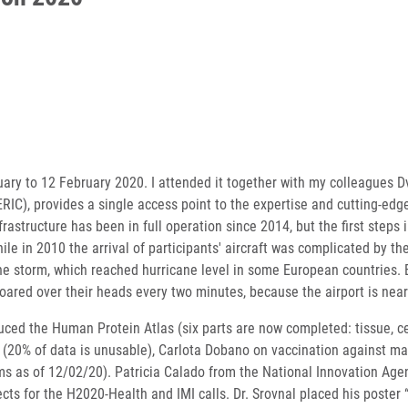
ry to 12 February 2020. I attended it together with my colleagues Dv
ERIC), provides a single access point to the expertise and cutting-ed
nfrastructure has been in full operation since 2014, but the first steps
ile in 2010 the arrival of participants' aircraft was complicated by the
ine storm, which reached hurricane level in some European countries. 
ared over their heads every two minutes, because the airport is near
ced the Human Protein Atlas (six parts are now completed: tissue, cell
(20% of data is unusable), Carlota Dobano on vaccination against mala
s as of 12/02/20). Patricia Calado from the National Innovation Agen
ects for the H2020-Health and IMI calls. Dr. Srovnal placed his poste