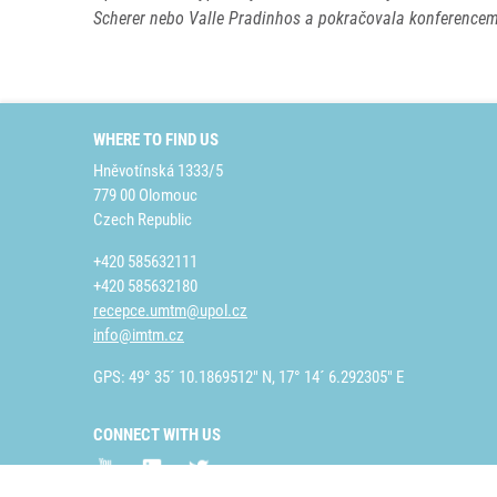
Scherer nebo Valle Pradinhos a pokračovala konference
WHERE TO FIND US
Hněvotínská 1333/5
779 00 Olomouc
Czech Republic
+420 585632111
+420 585632180
recepce.umtm@upol.cz
info@imtm.cz
GPS: 49° 35´ 10.1869512" N, 17° 14´ 6.292305" E
CONNECT WITH US