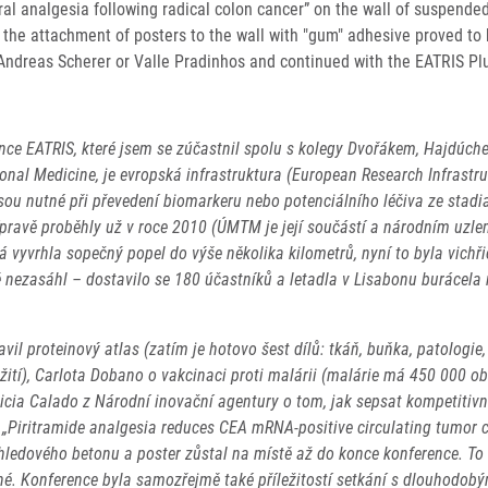
al analgesia following radical colon cancer” on the wall of suspended
s the attachment of posters to the wall with "gum" adhesive proved t
 Andreas Scherer or Valle Pradinhos and continued with the EATRIS 
ence EATRIS, které jsem se zúčastnil spolu s kolegy Dvořákem, Hajdú
onal Medicine, je evropská infrastruktura (European Research Infrastru
u nutné při převedení biomarkeru nebo potenciálního léčiva ze stadia 
řípravě proběhly už v roce 2010 (ÚMTM je její součástí a národním uzle
rá vyvrhla sopečný popel do výše několika kilometrů, nyní to byla vich
ě nezasáhl – dostavilo se 180 účastníků a letadla v Lisabonu burácela 
l proteinový atlas (zatím je hotovo šest dílů: tkáň, buňka, patologie, 
ití), Carlota Dobano o vakcinaci proti malárii (malárie má 450 000 ob
ricia Calado z Národní inovační agentury o tom, jak sepsat kompetitiv
er „Piritramide analgesia reduces CEA mRNA-positive circulating tumor
hledového betonu a poster zůstal na místě až do konce konference. To 
né. Konference byla samozřejmě také příležitostí setkání s dlouhodobý