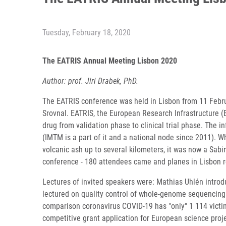
Tuesday, February 18, 2020
The EATRIS Annual Meeting Lisbon 2020
Author: prof. Jiri Drabek, PhD.
The EATRIS conference was held in Lisbon from 11 Februa
Srovnal. EATRIS, the European Research Infrastructure (
drug from validation phase to clinical trial phase. The i
(IMTM is a part of it and a national node since 2011). Wh
volcanic ash up to several kilometers, it was now a Sab
conference - 180 attendees came and planes in Lisbon ro
Lectures of invited speakers were: Mathias Uhlén introdu
lectured on quality control of whole-genome sequencing 
comparison coronavirus COVID-19 has "only" 1 114 victim
competitive grant application for European science proj