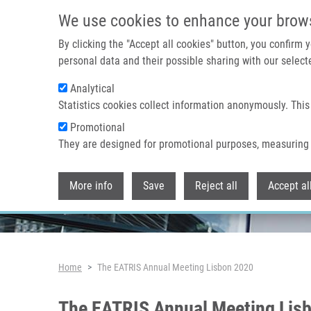
Skip to main content
We use cookies to enhance your brow
By clicking the "Accept all cookies" button, you confirm
personal data and their possible sharing with our selecte
Analytical
Header image
Statistics cookies collect information anonymously. This
Promotional
They are designed for promotional purposes, measuring 
More info
Save
Reject all
Accept al
Breadcrumb
Home
The EATRIS Annual Meeting Lisbon 2020
The EATRIS Annual Meeting Lis