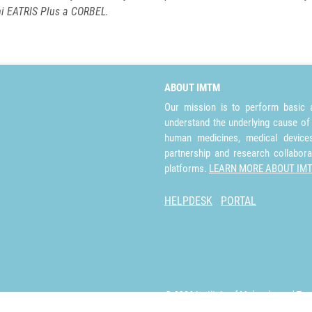
mi EATRIS Plus a CORBEL.
ABOUT IMTM
Our mission is to perform basic a
understand the underlying cause of
human medicines, medical devices 
partnership and research collabora
platforms.
LEARN MORE ABOUT IM
HELPDESK
PORTAL
© 2026 Institute of Molecular and Tra