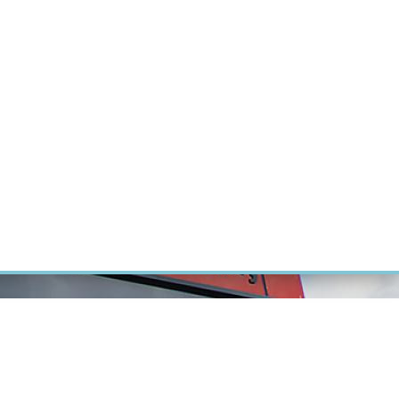
RT CANCER RESEARCH
INTRANET
LOG IN
ENGLISH
Research
Careers
Contact
E-shop