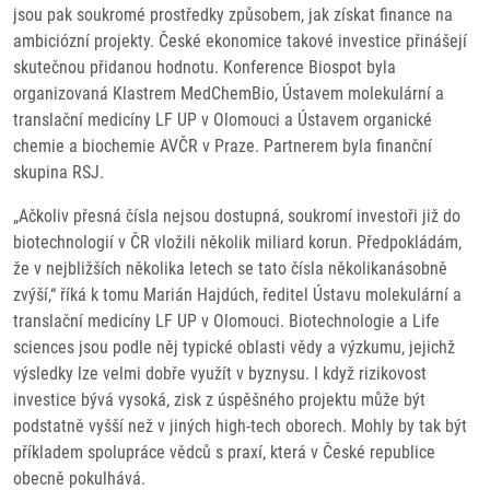
jsou pak soukromé prostředky způsobem, jak získat finance na
ambiciózní projekty. České ekonomice takové investice přinášejí
skutečnou přidanou hodnotu. Konference Biospot byla
organizovaná Klastrem MedChemBio, Ústavem molekulární a
translační medicíny LF UP v Olomouci a Ústavem organické
chemie a biochemie AVČR v Praze. Partnerem byla finanční
skupina RSJ.
„Ačkoliv přesná čísla nejsou dostupná, soukromí investoři již do
biotechnologií v ČR vložili několik miliard korun. Předpokládám,
že v nejbližších několika letech se tato čísla několikanásobně
zvýší,“ říká k tomu Marián Hajdúch, ředitel Ústavu molekulární a
translační medicíny LF UP v Olomouci. Biotechnologie a Life
sciences jsou podle něj typické oblasti vědy a výzkumu, jejichž
výsledky lze velmi dobře využít v byznysu. I když rizikovost
investice bývá vysoká, zisk z úspěšného projektu může být
podstatně vyšší než v jiných high-tech oborech. Mohly by tak být
příkladem spolupráce vědců s praxí, která v České republice
obecně pokulhává.