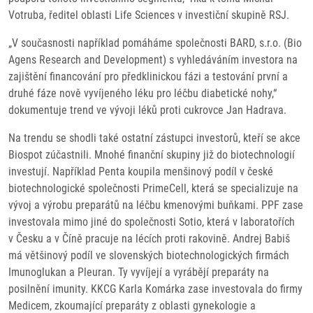
Votruba, ředitel oblasti Life Sciences v investiční skupině RSJ.
„V současnosti například pomáháme společnosti BARD, s.r.o. (Bio
Agens Research and Development) s vyhledáváním investora na
zajištění financování pro předklinickou fázi a testování první a
druhé fáze nově vyvíjeného léku pro léčbu diabetické nohy,“
dokumentuje trend ve vývoji léků proti cukrovce Jan Hadrava.
Na trendu se shodli také ostatní zástupci investorů, kteří se akce
Biospot zúčastnili. Mnohé finanční skupiny již do biotechnologií
investují. Například Penta koupila menšinový podíl v české
biotechnologické společnosti PrimeCell, která se specializuje na
vývoj a výrobu preparátů na léčbu kmenovými buňkami. PPF zase
investovala mimo jiné do společnosti Sotio, která v laboratořích
v Česku a v Číně pracuje na lécích proti rakovině. Andrej Babiš
má většinový podíl ve slovenských biotechnologických firmách
Imunoglukan a Pleuran. Ty vyvíjejí a vyrábějí preparáty na
posilnění imunity. KKCG Karla Komárka zase investovala do firmy
Medicem, zkoumající preparáty z oblasti gynekologie a