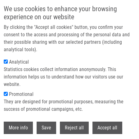
Skip to main content
We use cookies to enhance your browsing
experience on our website
Header image
By clicking the "Accept all cookies" button, you confirm your
consent to the access and processing of the personal data and
their possible sharing with our selected partners (including
analytical tools).
Analytical
Statistics cookies collect information anonymously. This
information helps us to understand how our visitors use our
website.
Breadcrumb
Promotional
Home
They are designed for promotional purposes, measuring the
Investments In Biotechnology and Medicine In The Czech Republic In
The Coming Years Will Increase [CZ]
success of promotional campaigns, etc.
Withdr
Investments in biotechnology and
More info
Save
Reject all
Accept all
medicine in the Czech Republic in the