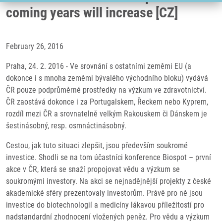
coming years will increase [CZ]
February 26, 2016
Praha, 24. 2. 2016 - Ve srovnání s ostatními zeměmi EU (a
dokonce i s mnoha zeměmi bývalého východního bloku) vydává
ČR pouze podprůměrné prostředky na výzkum ve zdravotnictví.
ČR zaostává dokonce i za Portugalskem, Řeckem nebo Kyprem,
rozdíl mezi ČR a srovnatelně velkým Rakouskem či Dánskem je
šestinásobný, resp. osmnáctinásobný.
Cestou, jak tuto situaci zlepšit, jsou především soukromé
investice. Shodli se na tom účastníci konference Biospot – první
akce v ČR, která se snaží propojovat vědu a výzkum se
soukromými investory. Na akci se nejnadějnější projekty z české
akademické sféry prezentovaly investorům. Právě pro ně jsou
investice do biotechnologií a medicíny lákavou příležitostí pro
nadstandardní zhodnocení vložených peněz. Pro vědu a výzkum