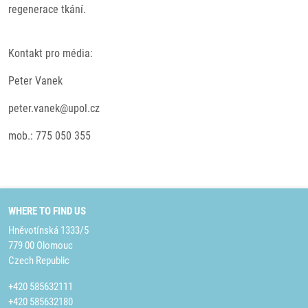
regenerace tkání.
Kontakt pro média:
Peter Vanek
peter.vanek@upol.cz
mob.: 775 050 355
WHERE TO FIND US
Hněvotínská 1333/5
779 00 Olomouc
Czech Republic
+420 585632111
+420 585632180