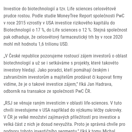
Investice do biotechnologií a tzv. Life sciences celosvětově
prudce rostou. Podle studie MoneyTree Report společnosti PwC
v roce 2015 vzrostly v USA investice rizikového kapitálu do
Biotechnologií o 17 %, do Life sciences o 12 %. Stejná společnost
pak odhaduje, že celosvětový farmaceutický trh by v roce 2020
mohl mít hodnotu 1,6 trilionu USD.
„V České republice pozorujeme rostoucí zájem investorů o oblast
biotechnologií a už se i setkáváme s projekty, které takovéto
investory hledají. Jako poradci, kteří pomáhají českým i
zahraničním investorům a majitelům prodávat či kupovat firmy
vidíme, že je o takové investice zájem,“ říká Jan Hadrava,
odborník na transakce ze společnosti PwC ČR.
„RSJ se věnuje raným investicím v oblasti life-sciences. V tuto
chvíli investujeme v USA například do výzkumu léčby cukrovky.
V ČR je velké množství zajímavých příležitostí pro investice a
velká část z nich je dosud nevyužita. Proto je správná chvíle pro
podporu tohoto investičního segmentu,“ říká k tomu Michal