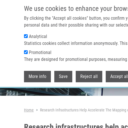
Skip to main content
We use cookies to enhance your brow
By clicking the "Accept all cookies" button, you confirm
personal data and their possible sharing with our selecte
Analytical
Header image
Statistics cookies collect information anonymously. This
Promotional
They are designed for promotional purposes, measuring 
More info
Save
Reject all
Accept al
Breadcrumb
Home
Research Infrastructures Help Accelerate The Mapping o
Research infrastructures help ac