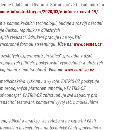
emie i dalšími aktivitami. Státní správě i akademické a
mne-infrastruktury.cz/2020/03/e-infra-cz-covid-19/
.
a komunikačních technologií, buduje a rozvíjí národní
e Českou republiku v důležitých
ich realizaci. Sdružení pracuje i na využití
 asynchronně formou streamingu.
Více na:
www.cesnet.cz
ozsáhlých experimentů „in-silico“ zpravidla v úzké
propojených pilířích: poskytování výpočetních a úložných
 skupinami z mnoha oborů.
Více na:
www.cerit-sc.cz
biomedicínského výzkumu a vývoje. EATRIS-CZ poskytuje
ájem propojených platforem umožňuje EATRIS-CZ
-of-concept“. EATRIS-CZ zpřístupňuje své kapacity pro
pacitní testování, kompletní vývoj léčiv, molekulární
ání, sdílení a analýzu. Je založena na expertní části
tačového inženýrství a na technické části spočívající v