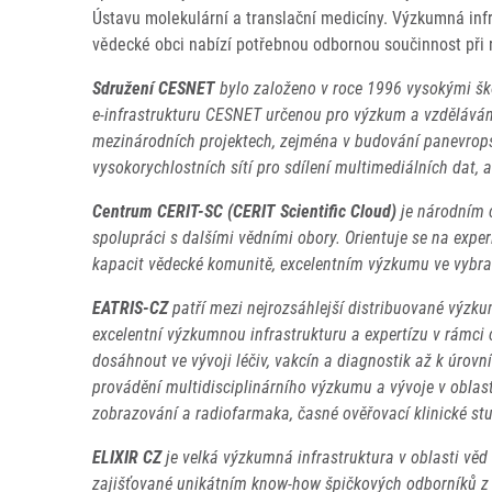
Ústavu molekulární a translační medicíny. Výzkumná infr
vědecké obci nabízí potřebnou odbornou součinnost při r
Sdružení CESNET
bylo založeno v roce 1996 vysokými šk
e-infrastrukturu CESNET určenou pro výzkum a vzdělává
mezinárodních projektech, zejména v budování panevropské 
vysokorychlostních sítí pro sdílení multimediálních dat,
Centrum CERIT-SC (CERIT Scientific Cloud)
je národním c
spolupráci s dalšími vědními obory. Orientuje se na exper
kapacit vědecké komunitě, excelentním výzkumu ve vybr
EATRIS-CZ
patří mezi nejrozsáhlejší distribuované výzk
excelentní výzkumnou infrastrukturu a expertízu v rámc
dosáhnout ve vývoji léčiv, vakcín a diagnostik až k úrovn
provádění multidisciplinárního výzkumu a vývoje v oblast
zobrazování a radiofarmaka, časné ověřovací klinické stu
ELIXIR CZ
je velká výzkumná infrastruktura v oblasti věd
zajišťované unikátním know-how špičkových odborníků z ob