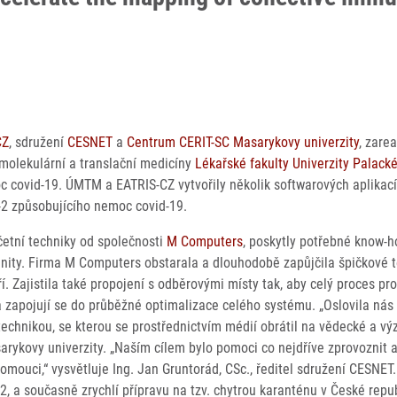
CZ
, sdružení
CESNET
a
Centrum CERIT-SC Masarykovy univerzity
, zare
u molekulární a translační medicíny
Lékařské fakulty Univerzity Palack
 covid-19. ÚMTM a EATRIS-CZ vytvořily několik softwarových aplikací 
-2 způsobujícího nemoc covid-19.
četní techniky od společnosti
M Computers
, poskytly potřebné know-h
munity. Firma M Computers obstarala a dlouhodobě zapůjčila špičkové t
í. Zajistila také propojení s odběrovými místy tak, aby celý proces p
 zapojují se do průběžné optimalizace celého systému. „Oslovila nás
echnikou, se kterou se prostřednictvím médií obrátil na vědecké a výz
arykovy univerzity. „Naším cílem bylo pomoci co nejdříve zprovoznit 
Olomouci,“ vysvětluje Ing. Jan Gruntorád, CSc., ředitel sdružení CESNE
, a současně zrychlí přípravu na tzv. chytrou karanténu v České repub