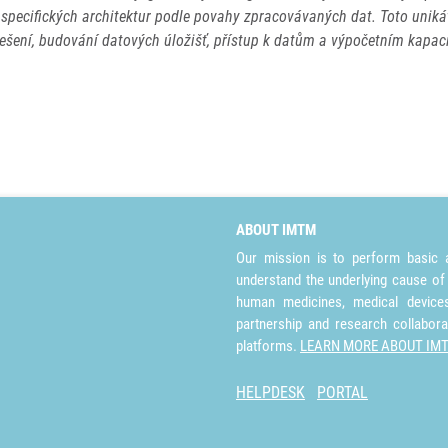
specifických architektur podle povahy zpracovávaných dat. Toto uniká
řešení, budování datových úložišť, přístup k datům a výpočetním kapa
ABOUT IMTM
Our mission is to perform basic a
understand the underlying cause of
human medicines, medical devices 
partnership and research collabora
platforms.
LEARN MORE ABOUT IM
HELPDESK
PORTAL