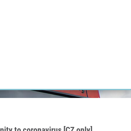
RT CANCER RESEARCH
INTRANET
LOG IN
ENGLISH
Research
Careers
Contact
E-shop
nity to coronavirus [CZ only]