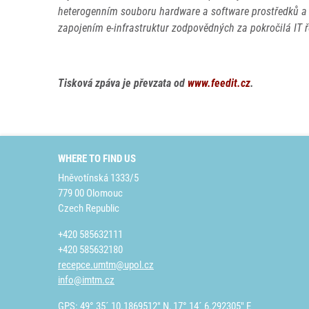
heterogenním souboru hardware a software prostředků a 
zapojením e-infrastruktur zodpovědných za pokročilá IT 
Tisková zpáva je převzata od
www.feedit.cz
.
WHERE TO FIND US
Hněvotínská 1333/5
779 00 Olomouc
Czech Republic
+420 585632111
+420 585632180
recepce.umtm@upol.cz
info@imtm.cz
GPS: 49° 35´ 10.1869512" N, 17° 14´ 6.292305" E