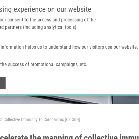
IMTM PORTAL
SUPPO
sing experience on our website
 your consent to the access and processing of the
d partners (including analytical tools).
Home
About us
Technologies & services
 information helps us to understand how our visitors use our website.
the success of promotional campaigns, etc.
Withdraw consent
l
f Collective Immunity To Coronavirus [CZ Only]
celerate the mapping of collective immu