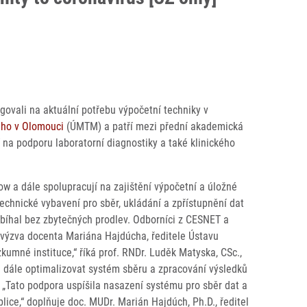
agovali na aktuální potřebu výpočetní techniky v
ého v Olomouci
(ÚMTM) a patří mezi přední akademická
na podporu laboratorní diagnostiky a také klinického
ow a dále spolupracují na zajištění výpočetní a úložné
echnické vybavení pro sběr, ukládání a zpřístupnění dat
robíhal bez zbytečných prodlev. Odborníci z CESNET a
 výzva docenta Mariána Hajdúcha, ředitele Ústavu
kumné instituce,“ říká prof. RNDr. Luděk Matyska, CSc.,
a dále optimalizovat systém sběru a zpracování výsledků
T. „Tato podpora uspíšila nasazení systému pro sběr dat a
lice,“ doplňuje doc. MUDr. Marián Hajdúch, Ph.D., ředitel