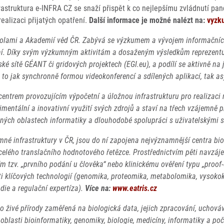
astruktura e-INFRA CZ se snaží přispět k co nejlepšímu zvládnutí pand
ealizaci přijatých opatření.
Další informace je možné nalézt na:
vyzku
olami a Akademií věd ČR. Zabývá se výzkumem a vývojem informačních 
ní. Díky svým výzkumným aktivitám a dosaženým výsledkům reprezentuj
sítě GÉANT či gridových projektech (EGI.eu), a podílí se aktivně na jej
 a to jak synchronně formou videokonferencí a sdílených aplikací, tak
entrem provozujícím výpočetní a úložnou infrastrukturu pro realizaci r
imentální a inovativní využití svých zdrojů a staví na třech vzájemně 
aných oblastech informatiky a dlouhodobé spolupráci s uživatelskými
umné infrastruktury v ČR, jsou do ní zapojena nejvýznamnější centra 
i celého translačního hodnotového řetězce. Prostřednictvím pěti navz
ím tzv. „prvního podání u člověka“ nebo klinickému ověření typu „proof
i klíčových technologií (genomika, proteomika, metabolomika, vysokoka
die a regulační expertíza).
Více na:
www.eatris.cz
 o živé přírody zaměřená na biologická data, jejich zpracování, uchováv
lasti bioinformatiky, genomiky, biologie, medicíny, informatiky a počí