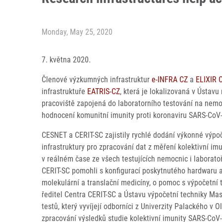
Monday, May 25, 2020
7. května 2020.
Členové výzkumných infrastruktur
e-INFRA CZ
a
ELIXIR 
infrastruktuře
EATRIS-CZ
, která je lokalizovaná v Ústav
pracoviště zapojená do laboratorního testování na nemoc
hodnocení komunitní imunity proti koronaviru SARS-CoV
CESNET a CERIT-SC zajistily rychlé dodání výkonné výpo
infrastruktury pro zpracování dat z měření kolektivní i
v reálném čase ze všech testujících nemocnic i laboratoř
CERIT-SC pomohli s konfigurací poskytnutého hardwaru a
molekulární a translační medicíny, o pomoc s výpočetní t
ředitel Centra CERIT-SC a Ústavu výpočetní techniky Mas
testů, který vyvíjejí odborníci z Univerzity Palackého v 
zpracování výsledků studie kolektivní imunity SARS-CoV-2