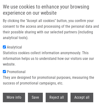
Přejít k hlavnímu obsahu
We use cookies to enhance your browsing
experience on our website
Header image
By clicking the "Accept all cookies" button, you confirm your
consent to the access and processing of the personal data and
their possible sharing with our selected partners (including
analytical tools).
Analytical
Statistics cookies collect information anonymously. This
information helps us to understand how our visitors use our
website.
Drobečková navigace
Promotional
Domů
They are designed for promotional purposes, measuring the
Bacterial Community- And Hospital-Acquired Pneumonia In Patients
With Critical COVID-19-A Prospective Monocentric Cohort Study
success of promotional campaigns, etc.
Withdr
Bacterial Community- and Hospital-
More info
Save
Reject all
Accept all
Acquired Pneumonia in Patients with