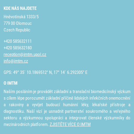
KDE NÁS NAJDETE
Hněvotínská 1333/5
779 00 Olomouc
Czech Republic
+420 585632111
+420 585632180
reception@imtm.upol.cz
info@imtm.cz
GPS: 49° 35´ 10.1869512" N, 17° 14´ 6.292305" E
O IMTM
Naším posláním je provádět základní a translační biomedicínský výzkum
s cílem lépe porozumět základní příčině lidských infekčních onemocnění
a rakoviny a vyvíjet budoucí humánní léky, lékařské přístroje a
diagnostiku. Naší vizí je usnadnit partnerství soukromého a veřejného
sektoru a výzkumnou spolupráci a integrovat členské výzkumníky do
mezinárodních platforem.
ZJISTĚTE VÍCE O IMTM