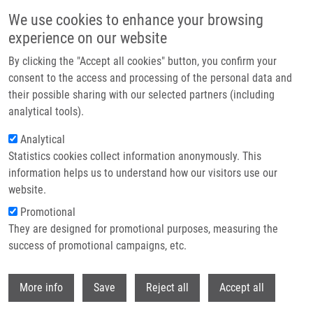
Přejít k hlavnímu obsahu
We use cookies to enhance your browsing
experience on our website
Header image
By clicking the "Accept all cookies" button, you confirm your
consent to the access and processing of the personal data and
their possible sharing with our selected partners (including
analytical tools).
Analytical
Statistics cookies collect information anonymously. This
information helps us to understand how our visitors use our
website.
Drobečková navigace
Promotional
Domů
They are designed for promotional purposes, measuring the
Czech And Slovak Diamond-Blackfan Anemia (DBA) Registry Update:
Clinical Data And Novel Causative Genetic Lesions
success of promotional campaigns, etc.
Withdr
Czech and Slovak Diamond-Blackfan
More info
Save
Reject all
Accept all
Anemia (DBA) Registry update: