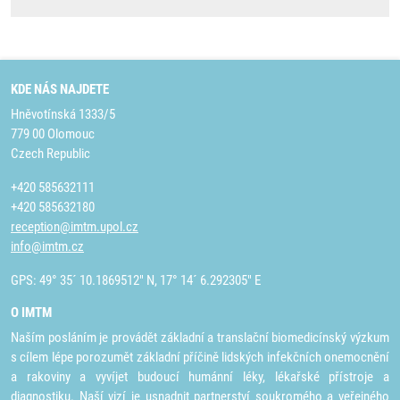
KDE NÁS NAJDETE
Hněvotínská 1333/5
779 00 Olomouc
Czech Republic
+420 585632111
+420 585632180
reception@imtm.upol.cz
info@imtm.cz
GPS: 49° 35´ 10.1869512" N, 17° 14´ 6.292305" E
O IMTM
Naším posláním je provádět základní a translační biomedicínský výzkum
s cílem lépe porozumět základní příčině lidských infekčních onemocnění
a rakoviny a vyvíjet budoucí humánní léky, lékařské přístroje a
diagnostiku. Naší vizí je usnadnit partnerství soukromého a veřejného