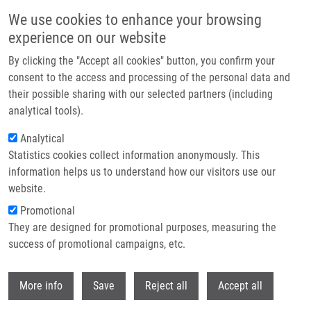
Přejít k hlavnímu obsahu
We use cookies to enhance your browsing
experience on our website
Header image
By clicking the "Accept all cookies" button, you confirm your
consent to the access and processing of the personal data and
their possible sharing with our selected partners (including
analytical tools).
Analytical
Statistics cookies collect information anonymously. This
information helps us to understand how our visitors use our
website.
Drobečková navigace
Promotional
Domů
They are designed for promotional purposes, measuring the
Czech Annual Cancer Research Meeting 2025: Abstract Submission Has
Been Extended!
success of promotional campaigns, etc.
Withdr
Czech Annual Cancer Research
More info
Save
Reject all
Accept all
Meeting 2025: Abstract submission