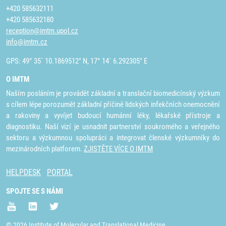
+420 585632111
+420 585632180
reception@imtm.upol.cz
info@imtm.cz
GPS: 49° 35´ 10.1869512" N, 17° 14´ 6.292305" E
O IMTM
Naším posláním je provádět základní a translační biomedicínský výzkum
s cílem lépe porozumět základní příčině lidských infekčních onemocnění
a rakoviny a vyvíjet budoucí humánní léky, lékařské přístroje a
diagnostiku. Naší vizí je usnadnit partnerství soukromého a veřejného
sektoru a výzkumnou spolupráci a integrovat členské výzkumníky do
mezinárodních platforem.
ZJISTĚTE VÍCE O IMTM
HELPDESK
PORTAL
SPOJTE SE S NÁMI
© 2026 Institute of Molecular and Translational Medicine