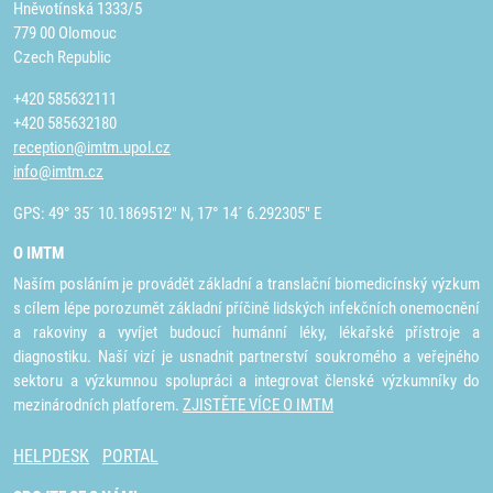
Hněvotínská 1333/5
779 00 Olomouc
Czech Republic
+420 585632111
+420 585632180
reception@imtm.upol.cz
info@imtm.cz
GPS: 49° 35´ 10.1869512" N, 17° 14´ 6.292305" E
O IMTM
Naším posláním je provádět základní a translační biomedicínský výzkum
s cílem lépe porozumět základní příčině lidských infekčních onemocnění
a rakoviny a vyvíjet budoucí humánní léky, lékařské přístroje a
diagnostiku. Naší vizí je usnadnit partnerství soukromého a veřejného
sektoru a výzkumnou spolupráci a integrovat členské výzkumníky do
mezinárodních platforem.
ZJISTĚTE VÍCE O IMTM
HELPDESK
PORTAL