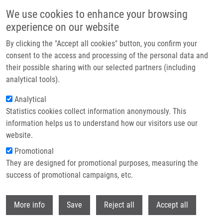
Přejít k hlavnímu obsahu
We use cookies to enhance your browsing
experience on our website
Header image
By clicking the "Accept all cookies" button, you confirm your
consent to the access and processing of the personal data and
their possible sharing with our selected partners (including
analytical tools).
Analytical
Statistics cookies collect information anonymously. This
information helps us to understand how our visitors use our
website.
Drobečková navigace
Promotional
Domů
They are designed for promotional purposes, measuring the
Acetylation Dynamics Of Human Nuclear Proteins During The Ionizing
Radiation-induced DNA Damage Response
success of promotional campaigns, etc.
Withdr
Acetylation dynamics of human
More info
Save
Reject all
Accept all
nuclear proteins during the ionizing