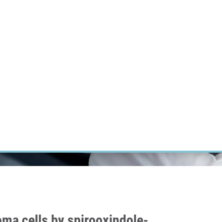
ÝZKUM RAKOVINY
INTRANET
PŘIHLÁSIT SE
CZECH
Výzkum
Kariéra
Kontakt
E-shop
oma cells by spirooxindole-