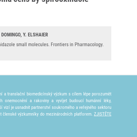
L. DOMINGO, Y. ELSHAIER
midazole small molecules. Frontiers in Pharmacology.
ní a translační biomedicínský výzkum s cílem lépe porozumět
ích onemocnění a rakoviny a vyvíjet budoucí humánní léky,
ší vizí je usnadnit partnerství soukromého a veřejného sektoru
at členské výzkumníky do mezinárodních platforem.
ZJISTĚTE