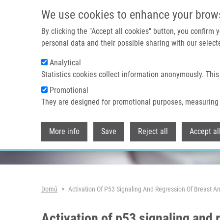
Přejít k hlavnímu obsahu
We use cookies to enhance your brow
By clicking the "Accept all cookies" button, you confirm
personal data and their possible sharing with our selecte
Analytical
Header image
Statistics cookies collect information anonymously. This
Promotional
They are designed for promotional purposes, measuring 
More info
Save
Reject all
Accept al
Drobečková navigace
Domů
Activation Of P53 Signaling And Regression Of Breast 
Activation of p53 signaling and 