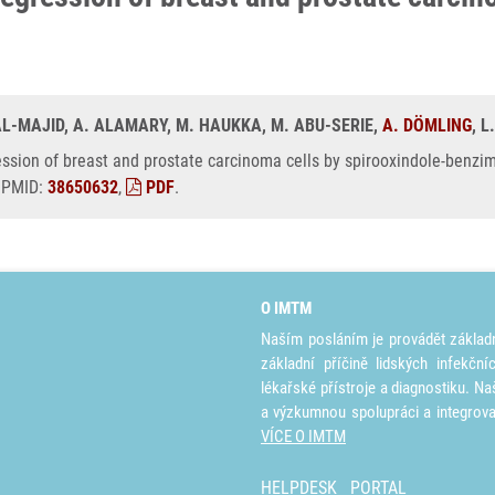
AL-MAJID, A. ALAMARY, M. HAUKKA, M. ABU-SERIE,
A. DÖMLING
, 
ession of breast and prostate carcinoma cells by spirooxindole-benzi
, PMID:
38650632
,
PDF
.
O IMTM
Naším posláním je provádět základ
základní příčině lidských infekčn
lékařské přístroje a diagnostiku. Na
a výzkumnou spolupráci a integrov
VÍCE O IMTM
HELPDESK
PORTAL