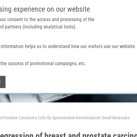
IMTM PORTÁL
PODPOŘTE V
sing experience on our website
 your consent to the access and processing of the
d partners (including analytical tools).
Domů
O nás
Technologie a služby
 information helps us to understand how our visitors use our website.
the success of promotional campaigns, etc.
Withdraw consent
l
And Prostate Carcinoma Cells By Spirooxindole-benzimidazole Small Molecules
regression of breast and prostate carcin