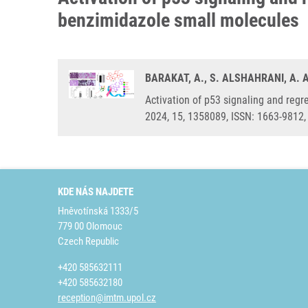
benzimidazole small molecules
BARAKAT, A., S. ALSHAHRANI, A. 
Activation of p53 signaling and regr
2024, 15, 1358089, ISSN: 1663-9812
KDE NÁS NAJDETE
Hněvotínská 1333/5
779 00 Olomouc
Czech Republic
+420 585632111
+420 585632180
reception@imtm.upol.cz