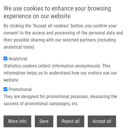
Přejít k hlavnímu obsahu
We use cookies to enhance your browsing
experience on our website
Header image
By clicking the "Accept all cookies" button, you confirm your
consent to the access and processing of the personal data and
their possible sharing with our selected partners (including
analytical tools).
Analytical
Statistics cookies collect information anonymously. This
information helps us to understand how our visitors use our
website.
Drobečková navigace
Promotional
Domů
They are designed for promotional purposes, measuring the
Diffuse Large B-cell Lymphoma: The History, Current View And New
Perspectives
success of promotional campaigns, etc.
Withdr
Diffuse large B-cell lymphoma: The
More info
Save
Reject all
Accept all
history, current view and new