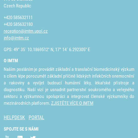
Czech Republic
+420 585632111
+420 585632180
reception@imtm.upol.cz
info@imtm.cz
GPS: 49° 35´ 10.1869512" N, 17° 14´ 6.292305" E
O IMTM
Naším posláním je provádět základní a translační biomedicínský výzkum
s cílem lépe porozumět základní příčině lidských infekčních onemocnění
a rakoviny a vyvíjet budoucí humánní léky, lékařské přístroje a
diagnostiku. Naší vizí je usnadnit partnerství soukromého a veřejného
sektoru a výzkumnou spolupráci a integrovat členské výzkumníky do
mezinárodních platforem.
ZJISTĚTE VÍCE O IMTM
HELPDESK
PORTAL
SPOJTE SE S NÁMI