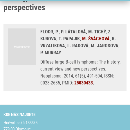
perspectives
FLODR, P., P. LÁTALOVÁ, M. TICHÝ, Z.
KUBOVA, T. PAPAJIK,
M. ŠVÁCHOVÁ
, K.
VRZALIKOVA, L. RADOVÁ, M. JAROSOVA,
P. MURRAY
Diffuse large B-cell lymphoma: The history,
current view and new perspectives.
Neoplasma. 2014, 61(5), 491-504, ISSN:
0028-2685, PMID:
25030433
,
KDE NÁS NAJDETE
Hněvotínská 1333/5
779 00 Olomouc