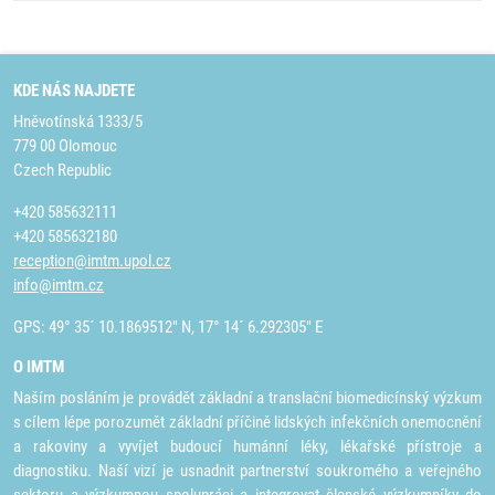
KDE NÁS NAJDETE
Hněvotínská 1333/5
779 00 Olomouc
Czech Republic
+420 585632111
+420 585632180
reception@imtm.upol.cz
info@imtm.cz
GPS: 49° 35´ 10.1869512" N, 17° 14´ 6.292305" E
O IMTM
Naším posláním je provádět základní a translační biomedicínský výzkum
s cílem lépe porozumět základní příčině lidských infekčních onemocnění
a rakoviny a vyvíjet budoucí humánní léky, lékařské přístroje a
diagnostiku. Naší vizí je usnadnit partnerství soukromého a veřejného