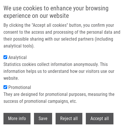
Přejít k hlavnímu obsahu
We use cookies to enhance your browsing
experience on our website
Header image
By clicking the "Accept all cookies" button, you confirm your
consent to the access and processing of the personal data and
their possible sharing with our selected partners (including
analytical tools).
Analytical
Statistics cookies collect information anonymously. This
information helps us to understand how our visitors use our
website.
Drobečková navigace
Promotional
Domů
They are designed for promotional purposes, measuring the
Effects Of Zinc Porphyrin And Zinc Phthalocyanine Derivatives In
Photodynamic Anticancer Therapy Under Different Partial Pressures Of
success of promotional campaigns, etc.
Oxygen In Vitro
Withdr
More info
Save
Reject all
Accept all
Effects of zinc porphyrin and zinc