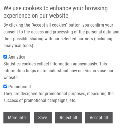
Přejít k hlavnímu obsahu
We use cookies to enhance your browsing
experience on our website
Header image
By clicking the "Accept all cookies" button, you confirm your
consent to the access and processing of the personal data and
their possible sharing with our selected partners (including
analytical tools).
Analytical
Statistics cookies collect information anonymously. This
information helps us to understand how our visitors use our
website.
Drobečková navigace
Promotional
Domů
They are designed for promotional purposes, measuring the
High Lapatinib Plasma Levels In Breast Cancer Patients: Risk Or Benefit?
success of promotional campaigns, etc.
High lapatinib plasma levels in breast
Withdr
More info
Save
Reject all
Accept all
cancer patients: risk or benefit?