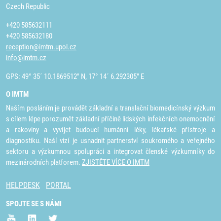
Czech Republic
+420 585632111
+420 585632180
reception@imtm.upol.cz
info@imtm.cz
GPS: 49° 35´ 10.1869512" N, 17° 14´ 6.292305" E
O IMTM
Naším posláním je provádět základní a translační biomedicínský výzkum
s cílem lépe porozumět základní příčině lidských infekčních onemocnění
a rakoviny a vyvíjet budoucí humánní léky, lékařské přístroje a
diagnostiku. Naší vizí je usnadnit partnerství soukromého a veřejného
sektoru a výzkumnou spolupráci a integrovat členské výzkumníky do
mezinárodních platforem.
ZJISTĚTE VÍCE O IMTM
HELPDESK
PORTAL
SPOJTE SE S NÁMI