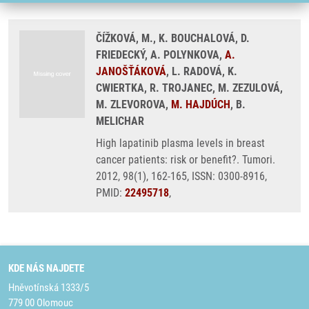
ČÍŽKOVÁ, M., K. BOUCHALOVÁ, D.
FRIEDECKÝ, A. POLYNKOVA,
A.
JANOŠŤÁKOVÁ
, L. RADOVÁ, K.
CWIERTKA, R. TROJANEC, M. ZEZULOVÁ,
M. ZLEVOROVA,
M. HAJDÚCH
, B.
MELICHAR
High lapatinib plasma levels in breast
cancer patients: risk or benefit?. Tumori.
2012, 98(1), 162-165, ISSN: 0300-8916,
PMID:
22495718
,
KDE NÁS NAJDETE
Hněvotínská 1333/5
779 00 Olomouc