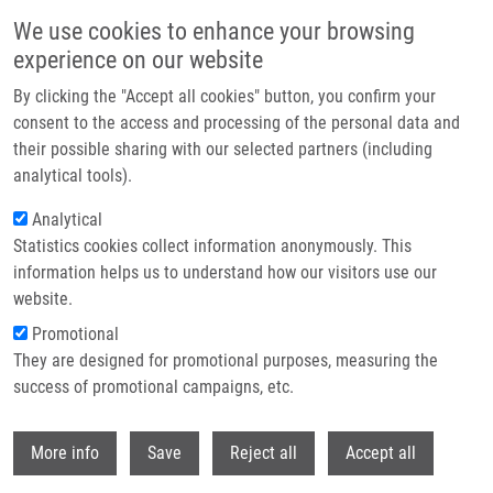
Přejít k hlavnímu obsahu
We use cookies to enhance your browsing
experience on our website
Header image
By clicking the "Accept all cookies" button, you confirm your
consent to the access and processing of the personal data and
their possible sharing with our selected partners (including
analytical tools).
Analytical
Statistics cookies collect information anonymously. This
information helps us to understand how our visitors use our
website.
Drobečková navigace
Promotional
Domů
They are designed for promotional purposes, measuring the
The Role Of Cancer-associated Fibroblasts, Solid Stress And Other
Microenvironmental Factors In Tumor Progression And Therapy Resistance.
success of promotional campaigns, etc.
Withdr
The role of cancer-associated
More info
Save
Reject all
Accept all
fibroblasts, solid stress and other