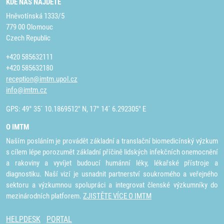
KDE NÁS NAJDETE
Hněvotínská 1333/5
779 00 Olomouc
Czech Republic
+420 585632111
+420 585632180
reception@imtm.upol.cz
info@imtm.cz
GPS: 49° 35´ 10.1869512" N, 17° 14´ 6.292305" E
O IMTM
Naším posláním je provádět základní a translační biomedicínský výzkum
s cílem lépe porozumět základní příčině lidských infekčních onemocnění
a rakoviny a vyvíjet budoucí humánní léky, lékařské přístroje a
diagnostiku. Naší vizí je usnadnit partnerství soukromého a veřejného
sektoru a výzkumnou spolupráci a integrovat členské výzkumníky do
mezinárodních platforem.
ZJISTĚTE VÍCE O IMTM
HELPDESK
PORTAL