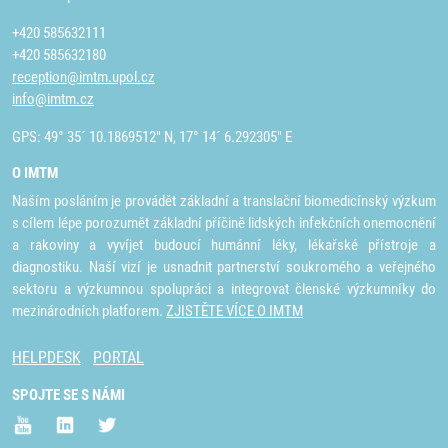
+420 585632111
+420 585632180
reception@imtm.upol.cz
info@imtm.cz
GPS: 49° 35´ 10.1869512" N, 17° 14´ 6.292305" E
O IMTM
Naším posláním je provádět základní a translační biomedicínský výzkum
s cílem lépe porozumět základní příčině lidských infekčních onemocnění
a rakoviny a vyvíjet budoucí humánní léky, lékařské přístroje a
diagnostiku. Naší vizí je usnadnit partnerství soukromého a veřejného
sektoru a výzkumnou spolupráci a integrovat členské výzkumníky do
mezinárodních platforem.
ZJISTĚTE VÍCE O IMTM
HELPDESK
PORTAL
SPOJTE SE S NÁMI