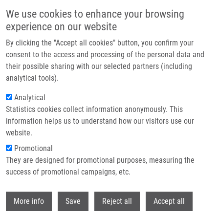
Přejít k hlavnímu obsahu
We use cookies to enhance your browsing
experience on our website
Header image
By clicking the "Accept all cookies" button, you confirm your
consent to the access and processing of the personal data and
their possible sharing with our selected partners (including
analytical tools).
Analytical
Statistics cookies collect information anonymously. This
information helps us to understand how our visitors use our
website.
Drobečková navigace
Promotional
Domů
They are designed for promotional purposes, measuring the
Vancomycin-resistant Enterococci - The Nature Of Resistance And Risk Of
Transmission From Animals To Humans
success of promotional campaigns, etc.
Withdr
Vancomycin-resistant enterococci -
More info
Save
Reject all
Accept all
the nature of resistance and risk of