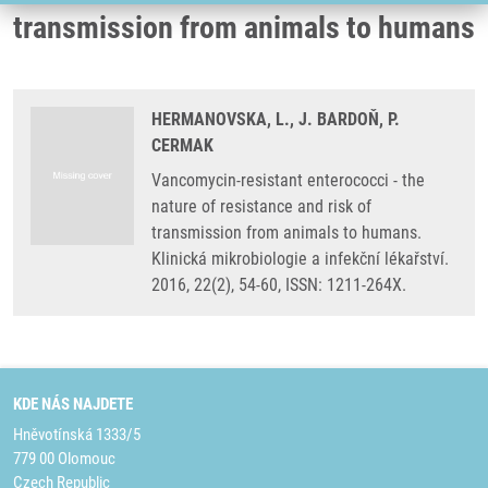
transmission from animals to humans
HERMANOVSKA, L., J. BARDOŇ, P.
CERMAK
Vancomycin-resistant enterococci - the
nature of resistance and risk of
transmission from animals to humans.
Klinická mikrobiologie a infekční lékařství.
2016, 22(2), 54-60, ISSN: 1211-264X.
KDE NÁS NAJDETE
Hněvotínská 1333/5
779 00 Olomouc
Czech Republic