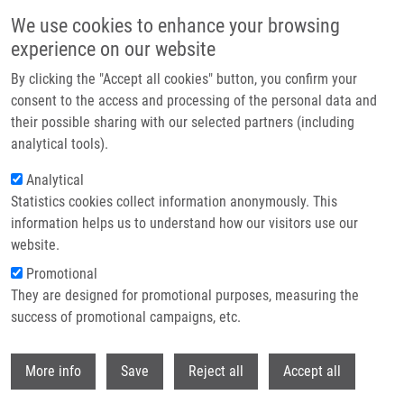
Přejít k hlavnímu obsahu
We use cookies to enhance your browsing
experience on our website
Header image
By clicking the "Accept all cookies" button, you confirm your
consent to the access and processing of the personal data and
their possible sharing with our selected partners (including
analytical tools).
Analytical
Statistics cookies collect information anonymously. This
information helps us to understand how our visitors use our
website.
Drobečková navigace
Promotional
Domů
Bečica Čestmír
They are designed for promotional purposes, measuring the
success of promotional campaigns, etc.
Bečica Čestmír
Withdr
More info
Save
Reject all
Accept all