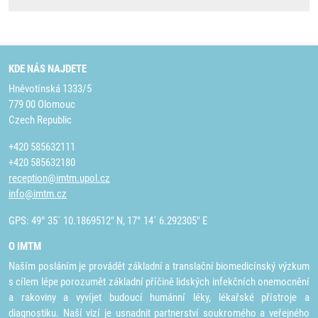
KDE NÁS NAJDETE
Hněvotínská 1333/5
779 00 Olomouc
Czech Republic
+420 585632111
+420 585632180
reception@imtm.upol.cz
info@imtm.cz
GPS: 49° 35´ 10.1869512" N, 17° 14´ 6.292305" E
O IMTM
Naším posláním je provádět základní a translační biomedicínský výzkum
s cílem lépe porozumět základní příčině lidských infekčních onemocnění
a rakoviny a vyvíjet budoucí humánní léky, lékařské přístroje a
diagnostiku. Naší vizí je usnadnit partnerství soukromého a veřejného