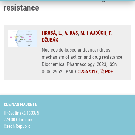
resistance
HRUBÁ, L.
,
V. DAS
,
M. HAJDÚCH
,
P.
DŽUBÁK
Nucleoside-based anticancer drugs:
mechanism of action and drug resistance.
Biochemical Pharmacology. 2023, ISSN:
0006-2952 , PMID:
37567317
,
PDF
.
KDE NÁS NAJDETE
Hněvotínská 1333/5
779 00 Olomouc
Czech Republic