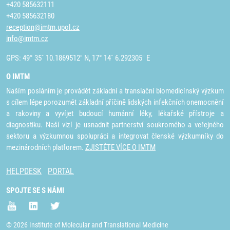
+420 585632111
+420 585632180
reception@imtm.upol.cz
info@imtm.cz
GPS: 49° 35´ 10.1869512" N, 17° 14´ 6.292305" E
O IMTM
Naším posláním je provádět základní a translační biomedicínský výzkum
s cílem lépe porozumět základní příčině lidských infekčních onemocnění
a rakoviny a vyvíjet budoucí humánní léky, lékařské přístroje a
diagnostiku. Naší vizí je usnadnit partnerství soukromého a veřejného
sektoru a výzkumnou spolupráci a integrovat členské výzkumníky do
mezinárodních platforem.
ZJISTĚTE VÍCE O IMTM
HELPDESK
PORTAL
SPOJTE SE S NÁMI
© 2026 Institute of Molecular and Translational Medicine