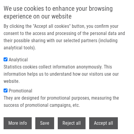
Přejít k hlavnímu obsahu
We use cookies to enhance your browsing
experience on our website
Header image
By clicking the "Accept all cookies" button, you confirm your
consent to the access and processing of the personal data and
their possible sharing with our selected partners (including
analytical tools).
Analytical
Statistics cookies collect information anonymously. This
information helps us to understand how our visitors use our
website.
Drobečková navigace
Promotional
Domů
They are designed for promotional purposes, measuring the
Nucleoside-based Anticancer Drugs: Mechanism Of Action And Drug
Resistance
success of promotional campaigns, etc.
Withdr
Nucleoside-based anticancer drugs:
More info
Save
Reject all
Accept all
mechanism of action and drug